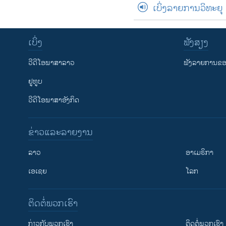
ເບິ່ງລາຍການວິທະຍຸ
ເບິ່ງ
ຟັງສຽງ
ວີດີໂອພາສາລາວ
ຟັງລາຍການຂອງ
ຢູທູບ
ວີດີໂອພາສາອັງກິດ
ຂ່າວແລະລາຍງານ
ລາວ
ອາເມຣິກາ
ເອເຊຍ
ໂລກ
ຕິດຕໍ່ພວກເຮົາ
ກ່ຽວກັບພວກເຮົາ
ຕິດຕໍ່ພວກເຮົາ