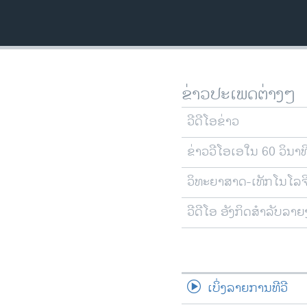
ຂ່າວປະເພດຕ່າງໆ
ວີດີໂອຂ່າວ
ຂ່າວວີໂອເອໃນ 60 ວິນາທ
ວິທະຍາສາດ-ເທັກໂນໂລຈ
ວີດີໂອ ອັງກິດສຳລັບລາ
ເບິ່ງລາຍການທີວີ