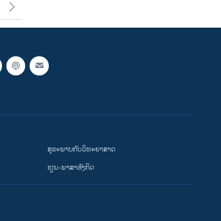
ສຸຂະພາບກັບວິທະຍາສາດ
ຮຽນ-ພາສາອັງກິດ