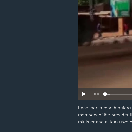
ວິທະຍາສາດ-ເທັກໂນໂລຈີ
ທຸລະກິດ
ພາສາອັງກິດ
ວີດີໂອ
ສຽງ
ລາຍການກະຈາຍສຽງ
ລາຍງານ
0:00
Less than a month before 
members of the presidentia
minister and at least two ot