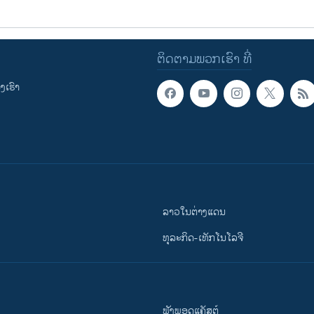
ຕິດຕາມພວກເຮົາ ທີ່
ເຮົາ
ລາວໃນຕ່າງແດນ
ທຸລະກິດ-ເທັກໂນໂລຈີ
ຟັງພອດແຄັສຕ໌