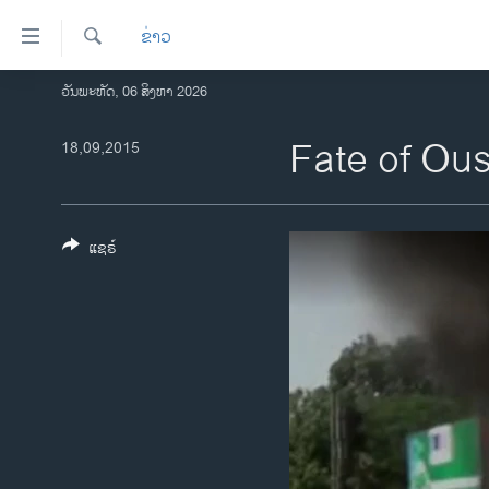
ລິ້ງ
ຂ່າວ
ສຳຫລັບ
ເຂົ້າ
ຄົ້ນຫາ
ວັນພະຫັດ, 06 ສິງຫາ 2026
ໂຮມເພຈ
ຫາ
ລາວ
Fate of Ous
18,09,2015
ຂ້າມ
ຂ້າມ
ອາເມຣິກາ
ຂ້າມ
ການເລືອກຕັ້ງ ປະທານາທີບໍດີ ສະຫະລັດ
ໄປ
2024
ແຊຣ໌
ຫາ
ຂ່າວ​ຈີນ
ຊອກ
ຄົ້ນ
ໂລກ
ເອເຊຍ
ອິດສະຫຼະພາບດ້ານການຂ່າວ
ຊີວິດຊາວລາວ
ຊຸມຊົນຊາວລາວ