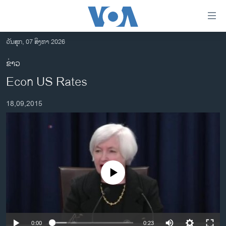
ລິ້ງ
ສຳຫລັບ
ເຂົ້າ
ວັນສຸກ, 07 ສິງຫາ 2026
ຫາ
ໂຮມເພຈ
ຂ່າວ
ຂ້າມ
ລາວ
Econ US Rates
ຂ້າມ
ອາເມຣິກາ
ຂ້າມ
18,09,2015
ໄປ
ການເລືອກຕັ້ງ ປະທານາທີບໍດີ ສະຫະລັດ 2024
ຫາ
ຂ່າວ​ຈີນ
ຊອກ
ຄົ້ນ
ໂລກ
ເອເຊຍ
No media source currently available
ອິດສະຫຼະພາບດ້ານການຂ່າວ
ຊີວິດຊາວລາວ
ຊຸມຊົນຊາວລາວ
0:00
0:23