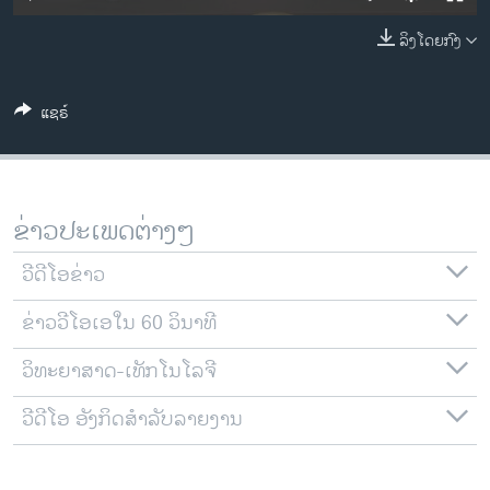
ວິທະຍາສາດ-ເທັກໂນໂລຈີ
ລິງໂດຍກົງ
ທຸລະກິດ
ພາສາອັງກິດ
ແຊຣ໌
ວີດີໂອ
ສຽງ
ລາຍການກະຈາຍສຽງ
ຂ່າວປະເພດຕ່າງໆ
ຕິດຕາມພວກເຮົາ ທີ່
ລາຍງານ
ວີດີໂອຂ່າວ
ຂ່າວວີໂອເອໃນ 60 ວິນາທີ
ພາສາຕ່າງໆ
ວິທະຍາສາດ-ເທັກໂນໂລຈີ
ວີດີໂອ ອັງກິດສຳລັບລາຍງານ