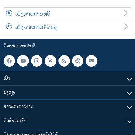
ເບິ່ງລາຍການທີວີ
ເບິ່ງລາຍການວິທະຍຸ
ຕິດຕາມພວກເຮົາ ທີ່
ເບິ່ງ
ຟັງສຽງ
ຂ່າວແລະລາຍງານ
ຕິດຕໍ່ພວກເຮົາ
ວີໂອເອລາວ ສາມາດ ເຂົ້າເຖິງໄດ້ທີ່