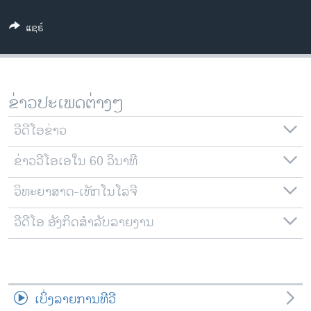
ວິທະຍາສາດ-ເທັກໂນໂລຈີ
ແຊຣ໌
ທຸລະກິດ
ພາສາອັງກິດ
ວີດີໂອ
ຂ່າວປະເພດຕ່າງໆ
ສຽງ
ວີດີໂອຂ່າວ
ລາຍການກະຈາຍສຽງ
ຕິດຕາມພວກເຮົາ ທີ່
ຂ່າວວີໂອເອໃນ 60 ວິນາທີ
ລາຍງານ
ວິທະຍາສາດ-ເທັກໂນໂລຈີ
ພາສາຕ່າງໆ
ວີດີໂອ ອັງກິດສຳລັບລາຍງານ
ເບິ່ງລາຍການທີວີ