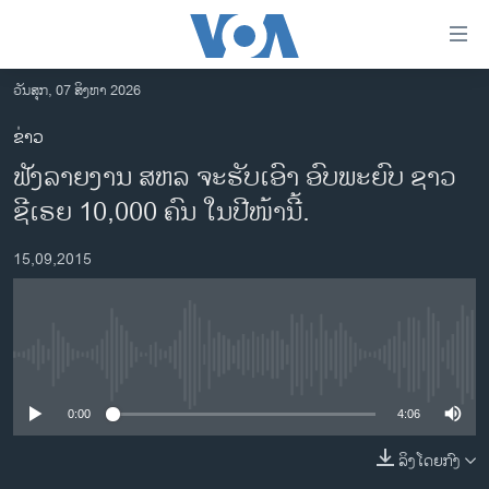
ລິ້ງ
ສຳຫລັບ
ເຂົ້າ
ວັນສຸກ, 07 ສິງຫາ 2026
ຫາ
ໂຮມເພຈ
ຂ່າວ
ຂ້າມ
ລາວ
ຟັງລາຍງານ ສຫລ ຈະຮັບເອົາ ອົບພະຍົບ ຊາວ
ຂ້າມ
ອາເມຣິກາ
ຂ້າມ
ຊີເຣຍ 10,000 ຄົນ ໃນປີໜ້ານີ້.
ໄປ
ການເລືອກຕັ້ງ ປະທານາທີບໍດີ ສະຫະລັດ 2024
ຫາ
15,09,2015
ຂ່າວ​ຈີນ
ຊອກ
ຄົ້ນ
ໂລກ
ເອເຊຍ
No media source currently available
ອິດສະຫຼະພາບດ້ານການຂ່າວ
0:00
4:06
ຊີວິດຊາວລາວ
ລິງໂດຍກົງ
ຊຸມຊົນຊາວລາວ