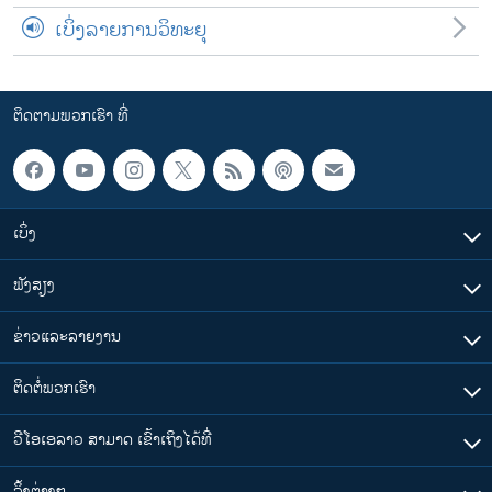
ເບິ່ງລາຍການວິທະຍຸ
ຕິດຕາມພວກເຮົາ ທີ່
ເບິ່ງ
ຟັງສຽງ
ຂ່າວແລະລາຍງານ
ຕິດຕໍ່ພວກເຮົາ
ວີໂອເອລາວ ສາມາດ ເຂົ້າເຖິງໄດ້ທີ່
​ລິ້ງ​ຕ່າງໆ