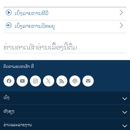
ເບິ່ງລາຍການທີວີ
ເບິ່ງລາຍການວິທະຍຸ
ທ່ານອາດມັກອ່ານເລື້ອງນີ້ຕື່ມ
ຕິດຕາມພວກເຮົາ ທີ່
ເບິ່ງ
ຟັງສຽງ
ຂ່າວແລະລາຍງານ