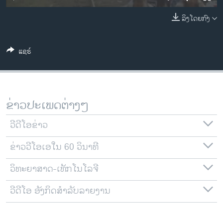
ວິທະຍາສາດ-ເທັກໂນໂລຈີ
ລິງໂດຍກົງ
ທຸລະກິດ
ພາສາອັງກິດ
ແຊຣ໌
ວີດີໂອ
ສຽງ
ລາຍການກະຈາຍສຽງ
ຂ່າວປະເພດຕ່າງໆ
ຕິດຕາມພວກເຮົາ ທີ່
ລາຍງານ
ວີດີໂອຂ່າວ
ຂ່າວວີໂອເອໃນ 60 ວິນາທີ
ພາສາຕ່າງໆ
ວິທະຍາສາດ-ເທັກໂນໂລຈີ
ວີດີໂອ ອັງກິດສຳລັບລາຍງານ