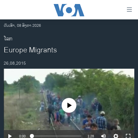
ລິ້ງ
ສຳຫລັບ
ເຂົ້າ
ວັນເສົາ, 08 ສິງຫາ 2026
ຫາ
ໂຮມເພຈ
ໂລກ
ຂ້າມ
ລາວ
Europe Migrants
ຂ້າມ
ອາເມຣິກາ
ຂ້າມ
26,08,2015
ໄປ
ການເລືອກຕັ້ງ ປະທານາທີບໍດີ ສະຫະລັດ 2024
ຫາ
ຂ່າວ​ຈີນ
ຊອກ
ຄົ້ນ
ໂລກ
ເອເຊຍ
No media source currently available
ອິດສະຫຼະພາບດ້ານການຂ່າວ
ຊີວິດຊາວລາວ
ຊຸມຊົນຊາວລາວ
0:00
1:28