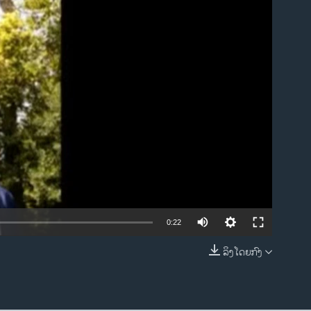
ble
0:22
ລິງໂດຍກົງ
EMBED