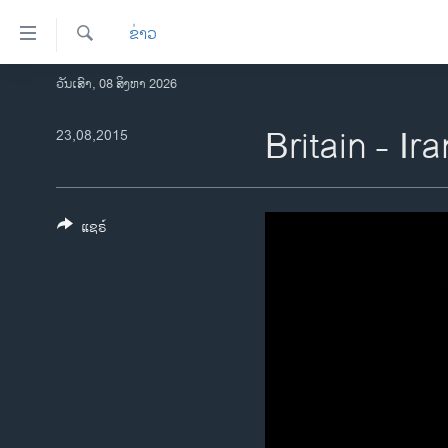
ລິ້ງ
ຂ່າວ
ສຳຫລັບ
ເຂົ້າ
ຄົ້ນຫາ
ວັນເສົາ, 08 ສິງຫາ 2026
ໂຮມເພຈ
ຫາ
ລາວ
Britain - Ira
23,08,2015
ຂ້າມ
ຂ້າມ
ອາເມຣິກາ
ຂ້າມ
ການເລືອກຕັ້ງ ປະທານາທີບໍດີ ສະຫະລັດ
ໄປ
2024
ແຊຣ໌
ຫາ
ຂ່າວ​ຈີນ
ຊອກ
ຄົ້ນ
ໂລກ
ເອເຊຍ
ອິດສະຫຼະພາບດ້ານການຂ່າວ
ຊີວິດຊາວລາວ
ຊຸມຊົນຊາວລາວ