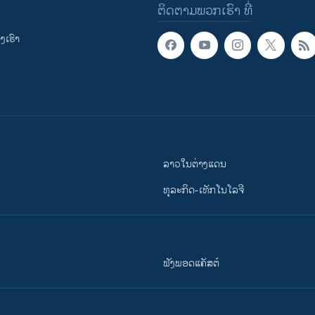
ຕິດຕາມພວກເຮົາ ທີ່
ເຮົາ
ລາວໃນຕ່າງແດນ
ທຸລະກິດ-ເທັກໂນໂລຈີ
ຟັງພອດແຄັສຕ໌