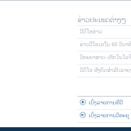
ຂ່າວປະເພດຕ່າງໆ
ວີດີໂອຂ່າວ
ຂ່າວວີໂອເອໃນ 60 ວິນາທ
ວິທະຍາສາດ-ເທັກໂນໂລຈ
ວີດີໂອ ອັງກິດສຳລັບລາ
ເບິ່ງລາຍການທີວີ
ເບິ່ງລາຍການວິທະຍຸ