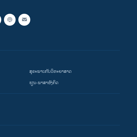
ສຸຂະພາບກັບວິທະຍາສາດ
ຮຽນ-ພາສາອັງກິດ