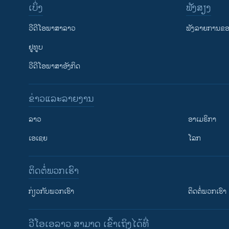
ເບິ່ງ
ຟັງສຽງ
ວີດີໂອພາສາລາວ
ຟັງລາຍການຂອງ
ຢູທູບ
ວີດີໂອພາສາອັງກິດ
ຂ່າວແລະລາຍງານ
ລາວ
ອາເມຣິກາ
ເອເຊຍ
ໂລກ
ຕິດຕໍ່ພວກເຮົາ
ກ່ຽວກັບພວກເຮົາ
ຕິດຕໍ່ພວກເຮົາ
ວີໂອເອລາວ ສາມາດ ເຂົ້າເຖິງໄດ້ທີ່