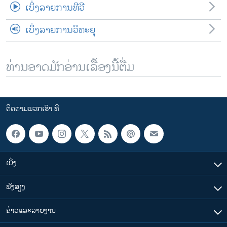
ເບິ່ງລາຍການທີວີ
ເບິ່ງລາຍການວິທະຍຸ
ທ່ານອາດມັກອ່ານເລື້ອງນີ້ຕື່ມ
ຕິດຕາມພວກເຮົາ ທີ່
ເບິ່ງ
ຟັງສຽງ
ຂ່າວແລະລາຍງານ