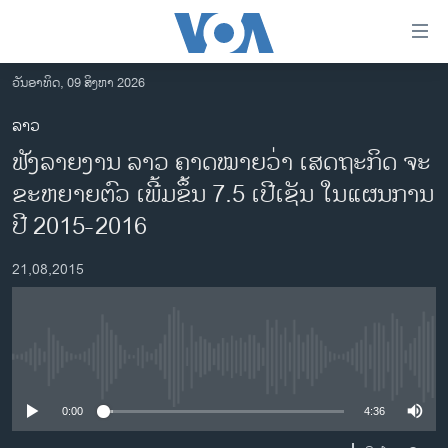
ລິ້ງ
ສຳຫລັບ
ເຂົ້າ
ວັນອາທິດ, 09 ສິງຫາ 2026
ຫາ
ໂຮມເພຈ
ລາວ
ຂ້າມ
ລາວ
ຟັງລາຍງານ ລາວ ຄາດໝາຍ​ວ່າ ​ເສດຖະກິດ​ ຈະ​
ຂ້າມ
ອາເມຣິກາ
ຂ້າມ
ຂະຫຍາຍຕົວ ​ເພີ້​ມຂຶ້ນ 7.5 ເປີເຊັນ ໃນແຜນການ
ໄປ
ການເລືອກຕັ້ງ ປະທານາທີບໍດີ ສະຫະລັດ 2024
ປີ 2015-2016
ຫາ
ຂ່າວ​ຈີນ
ຊອກ
21,08,2015
ຄົ້ນ
ໂລກ
ເອເຊຍ
ອິດສະຫຼະພາບດ້ານການຂ່າວ
No media source currently available
ຊີວິດຊາວລາວ
0:00
4:36
ຊຸມຊົນຊາວລາວ