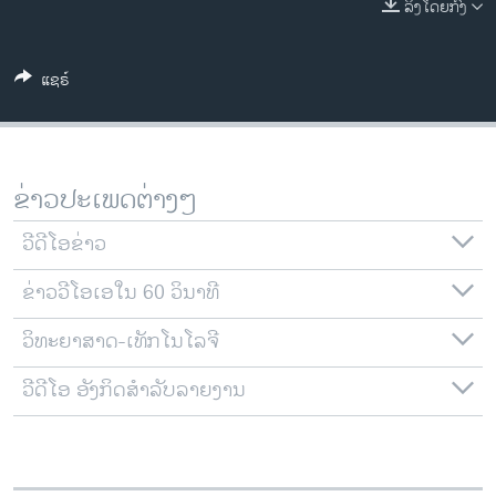
ລິງໂດຍກົງ
ວິທະຍາສາດ-ເທັກໂນໂລຈີ
ທຸລະກິດ
ແຊຣ໌
ພາສາອັງກິດ
ວີດີໂອ
ສຽງ
ຂ່າວປະເພດຕ່າງໆ
ລາຍການກະຈາຍສຽງ
ຕິດຕາມພວກເຮົາ ທີ່
ວີດີໂອຂ່າວ
ລາຍງານ
ຂ່າວວີໂອເອໃນ 60 ວິນາທີ
ວິທະຍາສາດ-ເທັກໂນໂລຈີ
ພາສາຕ່າງໆ
ວີດີໂອ ອັງກິດສຳລັບລາຍງານ