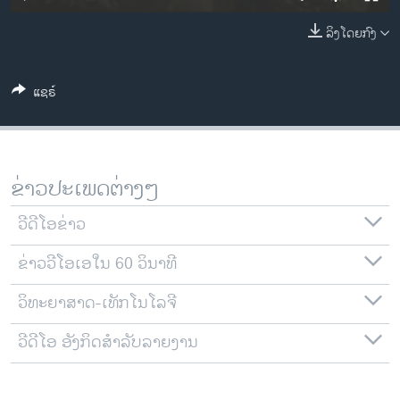
ວິທະຍາສາດ-ເທັກໂນໂລຈີ
ລິງໂດຍກົງ
ທຸລະກິດ
ພາສາອັງກິດ
ແຊຣ໌
ວີດີໂອ
ສຽງ
ລາຍການກະຈາຍສຽງ
ຂ່າວປະເພດຕ່າງໆ
ຕິດຕາມພວກເຮົາ ທີ່
ລາຍງານ
ວີດີໂອຂ່າວ
ຂ່າວວີໂອເອໃນ 60 ວິນາທີ
ພາສາຕ່າງໆ
ວິທະຍາສາດ-ເທັກໂນໂລຈີ
ວີດີໂອ ອັງກິດສຳລັບລາຍງານ