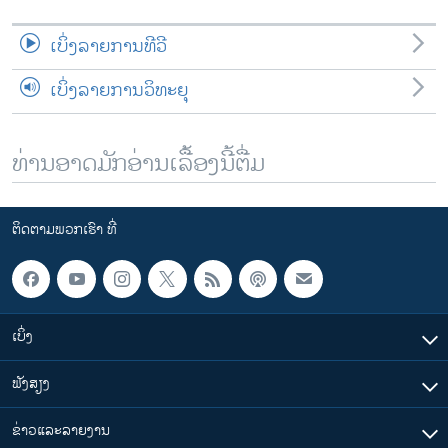
ເບິ່ງລາຍການທີວີ
ເບິ່ງລາຍການວິທະຍຸ
ທ່ານອາດມັກອ່ານເລື້ອງນີ້ຕື່ມ
ຕິດຕາມພວກເຮົາ ທີ່
ເບິ່ງ
ຟັງສຽງ
ຂ່າວແລະລາຍງານ