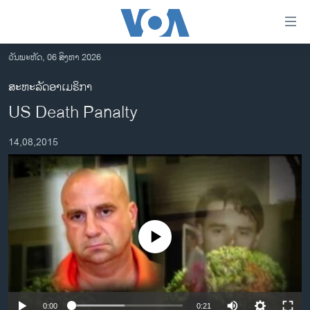
ລິ້ງ
ສຳຫລັບ
ເຂົ້າ
ວັນພະຫັດ, 06 ສິງຫາ 2026
ຫາ
ໂຮມເພຈ
ສະຫະລັດອາເມຣິກາ
ຂ້າມ
ລາວ
US Death Panalty
ຂ້າມ
ອາເມຣິກາ
ຂ້າມ
14,08,2015
ໄປ
ການເລືອກຕັ້ງ ປະທານາທີບໍດີ ສະຫະລັດ 2024
ຫາ
ຂ່າວ​ຈີນ
ຊອກ
ຄົ້ນ
ໂລກ
ເອເຊຍ
No media source currently available
ອິດສະຫຼະພາບດ້ານການຂ່າວ
ຊີວິດຊາວລາວ
ຊຸມຊົນຊາວລາວ
0:00
0:21