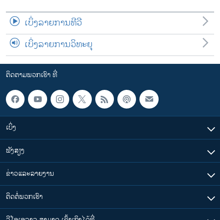
ເບິ່ງລາຍການທີວີ
ເບິ່ງລາຍການວິທະຍຸ
ຕິດຕາມພວກເຮົາ ທີ່
ເບິ່ງ
ຟັງສຽງ
ຂ່າວແລະລາຍງານ
ຕິດຕໍ່ພວກເຮົາ
ວີໂອເອລາວ ສາມາດ ເຂົ້າເຖິງໄດ້ທີ່