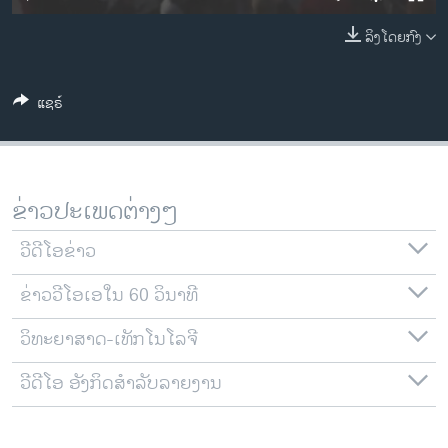
ວິທະຍາສາດ-ເທັກໂນໂລຈີ
ລິງໂດຍກົງ
ທຸລະກິດ
ພາສາອັງກິດ
ແຊຣ໌
ວີດີໂອ
ສຽງ
ລາຍການກະຈາຍສຽງ
ຂ່າວປະເພດຕ່າງໆ
ຕິດຕາມພວກເຮົາ ທີ່
ລາຍງານ
ວີດີໂອຂ່າວ
ຂ່າວວີໂອເອໃນ 60 ວິນາທີ
ພາສາຕ່າງໆ
ວິທະຍາສາດ-ເທັກໂນໂລຈີ
ວີດີໂອ ອັງກິດສຳລັບລາຍງານ