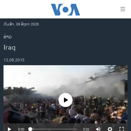
ລິ້ງ
ສຳຫລັບ
ເຂົ້າ
ວັນເສົາ, 08 ສິງຫາ 2026
ຫາ
ໂຮມເພຈ
ຂ່າວ
ຂ້າມ
ລາວ
Iraq
ຂ້າມ
ອາເມຣິກາ
ຂ້າມ
13,08,2015
ໄປ
ການເລືອກຕັ້ງ ປະທານາທີບໍດີ ສະຫະລັດ 2024
ຫາ
ຂ່າວ​ຈີນ
ຊອກ
ຄົ້ນ
ໂລກ
ເອເຊຍ
No media source currently available
ອິດສະຫຼະພາບດ້ານການຂ່າວ
ຊີວິດຊາວລາວ
ຊຸມຊົນຊາວລາວ
0:00
0:31