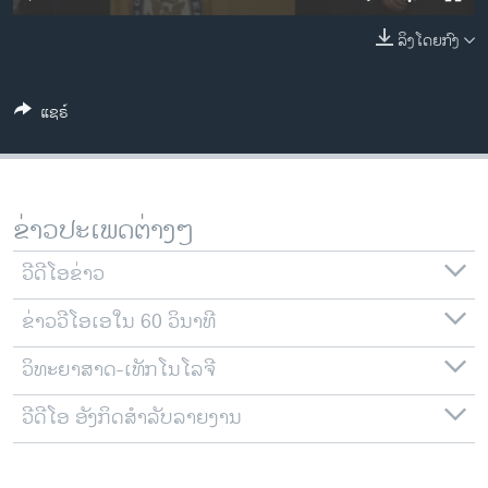
ວິທະຍາສາດ-ເທັກໂນໂລຈີ
ລິງໂດຍກົງ
ທຸລະກິດ
ພາສາອັງກິດ
ແຊຣ໌
ວີດີໂອ
ສຽງ
ລາຍການກະຈາຍສຽງ
ຂ່າວປະເພດຕ່າງໆ
ຕິດຕາມພວກເຮົາ ທີ່
ລາຍງານ
ວີດີໂອຂ່າວ
ຂ່າວວີໂອເອໃນ 60 ວິນາທີ
ພາສາຕ່າງໆ
ວິທະຍາສາດ-ເທັກໂນໂລຈີ
ວີດີໂອ ອັງກິດສຳລັບລາຍງານ