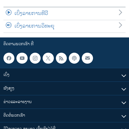
ເບິ່ງລາຍການທີວີ
ເບິ່ງລາຍການວິທະຍຸ
ຕິດຕາມພວກເຮົາ ທີ່
ເບິ່ງ
ຟັງສຽງ
ຂ່າວແລະລາຍງານ
ຕິດຕໍ່ພວກເຮົາ
ວີໂອເອລາວ ສາມາດ ເຂົ້າເຖິງໄດ້ທີ່