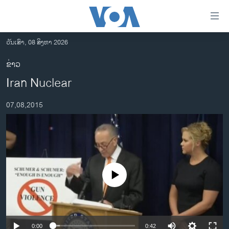
ລິ້ງ
ສຳຫລັບ
ເຂົ້າ
ວັນເສົາ, 08 ສິງຫາ 2026
ຫາ
ໂຮມເພຈ
ຂ່າວ
ຂ້າມ
ລາວ
Iran Nuclear
ຂ້າມ
ອາເມຣິກາ
ຂ້າມ
07,08,2015
ໄປ
ການເລືອກຕັ້ງ ປະທານາທີບໍດີ ສະຫະລັດ 2024
ຫາ
ຂ່າວ​ຈີນ
ຊອກ
ຄົ້ນ
ໂລກ
ເອເຊຍ
No media source currently available
ອິດສະຫຼະພາບດ້ານການຂ່າວ
ຊີວິດຊາວລາວ
ຊຸມຊົນຊາວລາວ
0:00
0:42