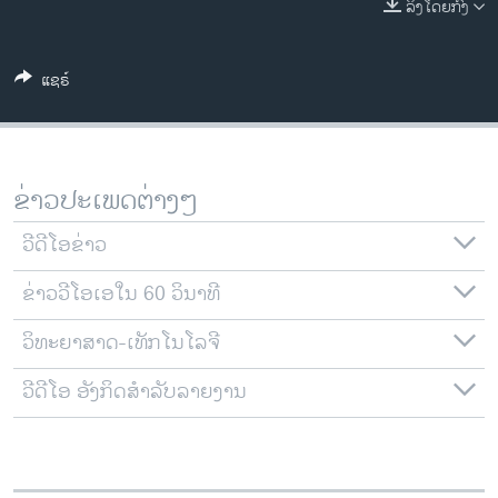
ລິງໂດຍກົງ
ວິທະຍາສາດ-ເທັກໂນໂລຈີ
ທຸລະກິດ
ແຊຣ໌
ພາສາອັງກິດ
ວີດີໂອ
ສຽງ
ຂ່າວປະເພດຕ່າງໆ
ລາຍການກະຈາຍສຽງ
ຕິດຕາມພວກເຮົາ ທີ່
ວີດີໂອຂ່າວ
ລາຍງານ
ຂ່າວວີໂອເອໃນ 60 ວິນາທີ
ວິທະຍາສາດ-ເທັກໂນໂລຈີ
ພາສາຕ່າງໆ
ວີດີໂອ ອັງກິດສຳລັບລາຍງານ