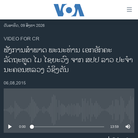
ລິ້ງ
ສຳຫລັບ
ເຂົ້າ
ວັນອາທິດ, 09 ສິງຫາ 2026
ຫາ
ໂຮມເພຈ
VIDEO FOR CR
ຂ້າມ
ລາວ
ຟັງການສຳພາດ ພະນະທ່ານ ເອກອັກຄະ
ຂ້າມ
ອາເມຣິກາ
ຂ້າມ
ລັດຖະທູດ ໄມ ໄຊຍະວົງ ຈາກ ສປປ ລາວ ປະຈຳ
ໄປ
ການເລືອກຕັ້ງ ປະທານາທີບໍດີ ສະຫະລັດ 2024
ນະຄອນຫລວງ ວໍຊິງຕັນ
ຫາ
ຂ່າວ​ຈີນ
ຊອກ
06,08,2015
ຄົ້ນ
ໂລກ
ເອເຊຍ
ອິດສະຫຼະພາບດ້ານການຂ່າວ
No media source currently available
ຊີວິດຊາວລາວ
0:00
13:59
ຊຸມຊົນຊາວລາວ