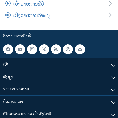
ເບິ່ງລາຍການທີວີ
ເບິ່ງລາຍການວິທະຍຸ
ຕິດຕາມພວກເຮົາ ທີ່
ເບິ່ງ
ຟັງສຽງ
ຂ່າວແລະລາຍງານ
ຕິດຕໍ່ພວກເຮົາ
ວີໂອເອລາວ ສາມາດ ເຂົ້າເຖິງໄດ້ທີ່