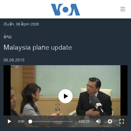
ລິ້ງ
ສຳຫລັບ
ເຂົ້າ
ວັນເສົາ, 08 ສິງຫາ 2026
ຫາ
ໂຮມເພຈ
ຂ່າວ
ຂ້າມ
ລາວ
Malaysia plane update
ຂ້າມ
ອາເມຣິກາ
ຂ້າມ
06,08,2015
ໄປ
ການເລືອກຕັ້ງ ປະທານາທີບໍດີ ສະຫະລັດ 2024
ຫາ
ຂ່າວ​ຈີນ
ຊອກ
ຄົ້ນ
ໂລກ
ເອເຊຍ
No media source currently available
ອິດສະຫຼະພາບດ້ານການຂ່າວ
ຊີວິດຊາວລາວ
0:00
0:02:23
ຊຸມຊົນຊາວລາວ