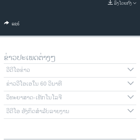
ລິງໂດຍກົງ
ວິທະຍາສາດ-ເທັກໂນໂລຈີ
ທຸລະກິດ
ແຊຣ໌
ພາສາອັງກິດ
ວີດີໂອ
ສຽງ
ຂ່າວປະເພດຕ່າງໆ
ລາຍການກະຈາຍສຽງ
ຕິດຕາມພວກເຮົາ ທີ່
ວີດີໂອຂ່າວ
ລາຍງານ
ຂ່າວວີໂອເອໃນ 60 ວິນາທີ
ພາສາຕ່າງໆ
ວິທະຍາສາດ-ເທັກໂນໂລຈີ
ວີດີໂອ ອັງກິດສຳລັບລາຍງານ