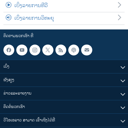
ເບິ່ງລາຍການທີວີ
ເບິ່ງລາຍການວິທະຍຸ
ຕິດຕາມພວກເຮົາ ທີ່
ເບິ່ງ
ຟັງສຽງ
ຂ່າວແລະລາຍງານ
ຕິດຕໍ່ພວກເຮົາ
ວີໂອເອລາວ ສາມາດ ເຂົ້າເຖິງໄດ້ທີ່