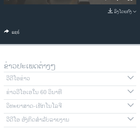
ວິທະຍາສາດ-ເທັກໂນໂລຈີ
ລິງໂດຍກົງ
ທຸລະກິດ
ພາສາອັງກິດ
ແຊຣ໌
ວີດີໂອ
ສຽງ
ລາຍການກະຈາຍສຽງ
ຂ່າວປະເພດຕ່າງໆ
ຕິດຕາມພວກເຮົາ ທີ່
ລາຍງານ
ວີດີໂອຂ່າວ
ຂ່າວວີໂອເອໃນ 60 ວິນາທີ
ພາສາຕ່າງໆ
ວິທະຍາສາດ-ເທັກໂນໂລຈີ
ວີດີໂອ ອັງກິດສຳລັບລາຍງານ