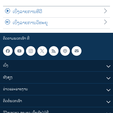
ເບິ່ງລາຍການທີວີ
ເບິ່ງລາຍການວິທະຍຸ
ຕິດຕາມພວກເຮົາ ທີ່
ເບິ່ງ
ຟັງສຽງ
ຂ່າວແລະລາຍງານ
ຕິດຕໍ່ພວກເຮົາ
ວີໂອເອລາວ ສາມາດ ເຂົ້າເຖິງໄດ້ທີ່