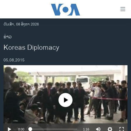
ລິ້ງ
ສຳຫລັບ
ເຂົ້າ
ວັນເສົາ, 08 ສິງຫາ 2026
ຫາ
ໂຮມເພຈ
ຂ່າວ
ຂ້າມ
ລາວ
Koreas Diplomacy
ຂ້າມ
ອາເມຣິກາ
ຂ້າມ
05,08,2015
ໄປ
ການເລືອກຕັ້ງ ປະທານາທີບໍດີ ສະຫະລັດ 2024
ຫາ
ຂ່າວ​ຈີນ
ຊອກ
ຄົ້ນ
ໂລກ
ເອເຊຍ
No media source currently available
ອິດສະຫຼະພາບດ້ານການຂ່າວ
ຊີວິດຊາວລາວ
ຊຸມຊົນຊາວລາວ
0:00
1:16