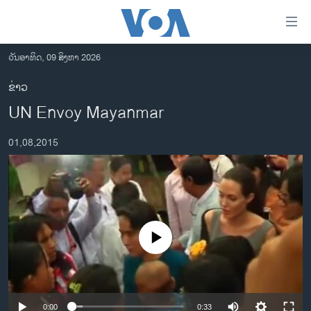
ລິ້ງ
ສຳຫລັບ
ເຂົ້າ
ວັນອາທິດ, 09 ສິງຫາ 2026
ຫາ
ໂຮມເພຈ
ຂ່າວ
ຂ້າມ
ລາວ
UN Envoy Mayanmar
ຂ້າມ
ອາເມຣິກາ
ຂ້າມ
01,08,2015
ໄປ
ການເລືອກຕັ້ງ ປະທານາທີບໍດີ ສະຫະລັດ 2024
ຫາ
ຂ່າວ​ຈີນ
ຊອກ
ຄົ້ນ
ໂລກ
ເອເຊຍ
No media source currently available
ອິດສະຫຼະພາບດ້ານການຂ່າວ
ຊີວິດຊາວລາວ
ຊຸມຊົນຊາວລາວ
0:00
0:33