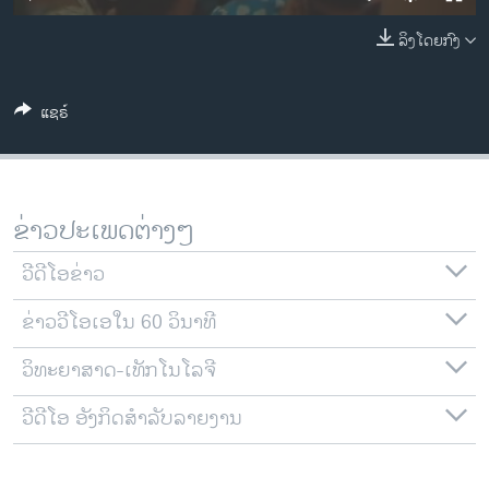
ວິທະຍາສາດ-ເທັກໂນໂລຈີ
ລິງໂດຍກົງ
ທຸລະກິດ
ພາສາອັງກິດ
ແຊຣ໌
ວີດີໂອ
ສຽງ
ລາຍການກະຈາຍສຽງ
ຂ່າວປະເພດຕ່າງໆ
ຕິດຕາມພວກເຮົາ ທີ່
ລາຍງານ
ວີດີໂອຂ່າວ
ຂ່າວວີໂອເອໃນ 60 ວິນາທີ
ພາສາຕ່າງໆ
ວິທະຍາສາດ-ເທັກໂນໂລຈີ
ວີດີໂອ ອັງກິດສຳລັບລາຍງານ