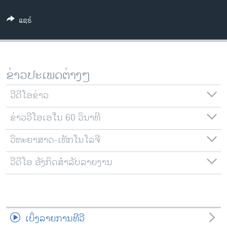
ວິທະຍາສາດ-ເທັກໂນໂລຈີ
ແຊຣ໌
ທຸລະກິດ
ພາສາອັງກິດ
ວີດີໂອ
ຂ່າວປະເພດຕ່າງໆ
ສຽງ
ວີດີໂອຂ່າວ
ລາຍການກະຈາຍສຽງ
ຕິດຕາມພວກເຮົາ ທີ່
ຂ່າວວີໂອເອໃນ 60 ວິນາທີ
ລາຍງານ
ວິທະຍາສາດ-ເທັກໂນໂລຈີ
ພາສາຕ່າງໆ
ວີດີໂອ ອັງກິດສຳລັບລາຍງານ
ເບິ່ງລາຍການທີວີ