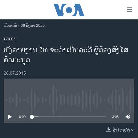
ລິ້ງ
ສຳຫລັບ
ເຂົ້າ
ວັນອາທິດ, 09 ສິງຫາ 2026
ຫາ
ໂຮມເພຈ
ເອເຊຍ
ຂ້າມ
ລາວ
ຟັງລາຍງານ ໄທ ຈະດຳເນີນຄະດີ ຜູ້ຕ້ອງສົງໄສ
ຂ້າມ
ອາເມຣິກາ
ຂ້າມ
ຄ້າມະນຸດ
ໄປ
ການເລືອກຕັ້ງ ປະທານາທີບໍດີ ສະຫະລັດ 2024
ຫາ
28,07,2015
ຂ່າວ​ຈີນ
ຊອກ
ຄົ້ນ
ໂລກ
ເອເຊຍ
No media source currently available
ອິດສະຫຼະພາບດ້ານການຂ່າວ
0:00
3:05
ຊີວິດຊາວລາວ
ລິງໂດຍກົງ
ຊຸມຊົນຊາວລາວ