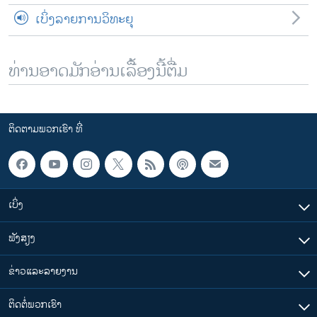
ເບິ່ງລາຍການວິທະຍຸ
ທ່ານອາດມັກອ່ານເລື້ອງນີ້ຕື່ມ
ຕິດຕາມພວກເຮົາ ທີ່
ເບິ່ງ
ຟັງສຽງ
ຂ່າວແລະລາຍງານ
ຕິດຕໍ່ພວກເຮົາ