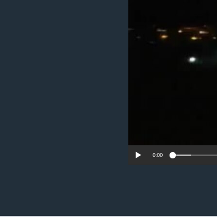
ວິທະຍາສາດ-ເທັກໂນໂລຈີ
ທຸລະກິດ
ພາສາອັງກິດ
ວີດີໂອ
ສຽງ
ລາຍການກະຈາຍສຽງ
ລາຍງານ
0:00