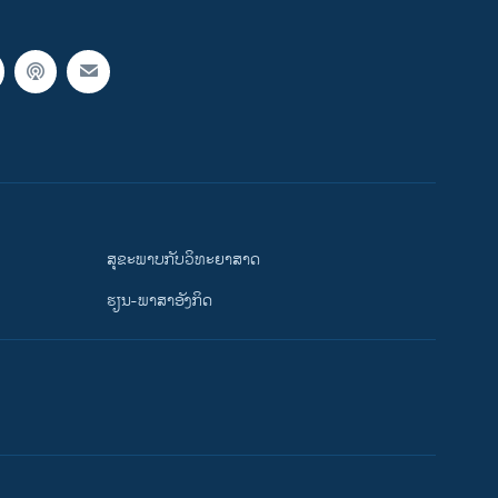
ສຸຂະພາບກັບວິທະຍາສາດ
ຮຽນ-ພາສາອັງກິດ