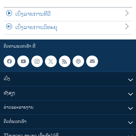
ເບິ່ງລາຍການທີວີ
ເບິ່ງລາຍການວິທະຍຸ
ຕິດຕາມພວກເຮົາ ທີ່
ເບິ່ງ
ຟັງສຽງ
ຂ່າວແລະລາຍງານ
ຕິດຕໍ່ພວກເຮົາ
ວີໂອເອລາວ ສາມາດ ເຂົ້າເຖິງໄດ້ທີ່