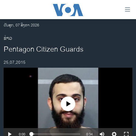
ລິ້ງ
ສຳຫລັບ
ເຂົ້າ
ວັນສຸກ, 07 ສິງຫາ 2026
ຫາ
ໂຮມເພຈ
ຂ່າວ
ຂ້າມ
ລາວ
Pentagon Citizen Guards
ຂ້າມ
ອາເມຣິກາ
ຂ້າມ
25,07,2015
ໄປ
ການເລືອກຕັ້ງ ປະທານາທີບໍດີ ສະຫະລັດ 2024
ຫາ
ຂ່າວ​ຈີນ
ຊອກ
ຄົ້ນ
ໂລກ
ເອເຊຍ
No media source currently available
ອິດສະຫຼະພາບດ້ານການຂ່າວ
ຊີວິດຊາວລາວ
ຊຸມຊົນຊາວລາວ
0:00
0:34