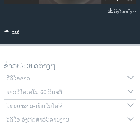
ວິທະຍາສາດ-ເທັກໂນໂລຈີ
ລິງໂດຍກົງ
ທຸລະກິດ
ພາສາອັງກິດ
ແຊຣ໌
ວີດີໂອ
ສຽງ
ລາຍການກະຈາຍສຽງ
ຂ່າວປະເພດຕ່າງໆ
ຕິດຕາມພວກເຮົາ ທີ່
ລາຍງານ
ວີດີໂອຂ່າວ
ຂ່າວວີໂອເອໃນ 60 ວິນາທີ
ພາສາຕ່າງໆ
ວິທະຍາສາດ-ເທັກໂນໂລຈີ
ວີດີໂອ ອັງກິດສຳລັບລາຍງານ