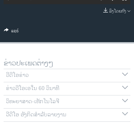
ວິທະຍາສາດ-ເທັກໂນໂລຈີ
ລິງໂດຍກົງ
ທຸລະກິດ
ພາສາອັງກິດ
ແຊຣ໌
ວີດີໂອ
ສຽງ
ລາຍການກະຈາຍສຽງ
ຂ່າວປະເພດຕ່າງໆ
ຕິດຕາມພວກເຮົາ ທີ່
ລາຍງານ
ວີດີໂອຂ່າວ
ຂ່າວວີໂອເອໃນ 60 ວິນາທີ
ພາສາຕ່າງໆ
ວິທະຍາສາດ-ເທັກໂນໂລຈີ
ວີດີໂອ ອັງກິດສຳລັບລາຍງານ