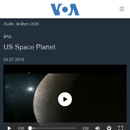
ລິ້ງ
ສຳຫລັບ
ເຂົ້າ
ວັນເສົາ, 08 ສິງຫາ 2026
ຫາ
ໂຮມເພຈ
ຂ່າວ
ຂ້າມ
ລາວ
US Space Planet
ຂ້າມ
ອາເມຣິກາ
ຂ້າມ
24,07,2015
ໄປ
ການເລືອກຕັ້ງ ປະທານາທີບໍດີ ສະຫະລັດ 2024
ຫາ
ຂ່າວ​ຈີນ
ຊອກ
ຄົ້ນ
ໂລກ
ເອເຊຍ
No media source currently available
ອິດສະຫຼະພາບດ້ານການຂ່າວ
ຊີວິດຊາວລາວ
ຊຸມຊົນຊາວລາວ
0:00
0:50