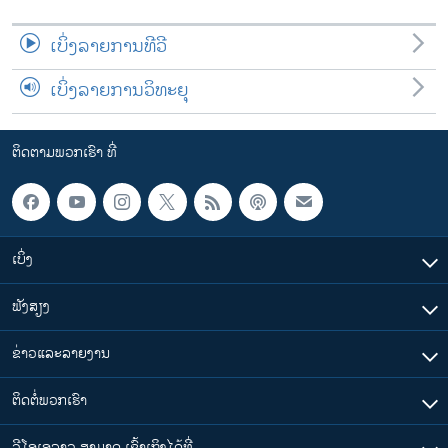
ເບິ່ງລາຍການທີວີ
ເບິ່ງລາຍການວິທະຍຸ
ຕິດຕາມພວກເຮົາ ທີ່
ເບິ່ງ
ຟັງສຽງ
ຂ່າວແລະລາຍງານ
ຕິດຕໍ່ພວກເຮົາ
ວີໂອເອລາວ ສາມາດ ເຂົ້າເຖິງໄດ້ທີ່