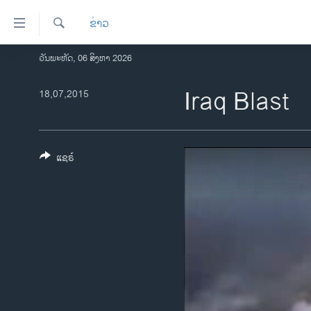
ລິ້ງ
ຂ່າວ
ສຳຫລັບ
ເຂົ້າ
ຄົ້ນຫາ
ວັນພະຫັດ, 06 ສິງຫາ 2026
ໂຮມເພຈ
ຫາ
ລາວ
Iraq Blast
18,07,2015
ຂ້າມ
ຂ້າມ
ອາເມຣິກາ
ຂ້າມ
ການເລືອກຕັ້ງ ປະທານາທີບໍດີ ສະຫະລັດ
ໄປ
2024
ແຊຣ໌
ຫາ
ຂ່າວ​ຈີນ
ຊອກ
ຄົ້ນ
ໂລກ
ເອເຊຍ
ອິດສະຫຼະພາບດ້ານການຂ່າວ
ຊີວິດຊາວລາວ
ຊຸມຊົນຊາວລາວ