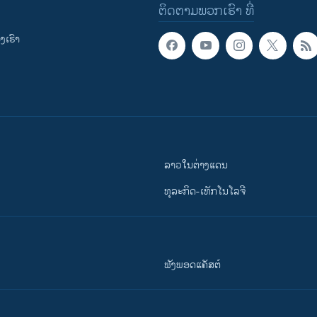
ຕິດຕາມພວກເຮົາ ທີ່
ເຮົາ
ລາວໃນຕ່າງແດນ
ທຸລະກິດ-ເທັກໂນໂລຈີ
ຟັງພອດແຄັສຕ໌