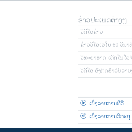
ຂ່າວປະເພດຕ່າງໆ
ວີດີໂອຂ່າວ
ຂ່າວວີໂອເອໃນ 60 ວິນາທ
ວິທະຍາສາດ-ເທັກໂນໂລຈ
ວີດີໂອ ອັງກິດສຳລັບລາ
ເບິ່ງລາຍການທີວີ
ເບິ່ງລາຍການວິທະຍຸ