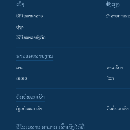
ເບິ່ງ
ຟັງສຽງ
ວີດີໂອພາສາລາວ
ຟັງລາຍການຂອງ
ຢູທູບ
ວີດີໂອພາສາອັງກິດ
ຂ່າວແລະລາຍງານ
ລາວ
ອາເມຣິກາ
ເອເຊຍ
ໂລກ
ຕິດຕໍ່ພວກເຮົາ
ກ່ຽວກັບພວກເຮົາ
ຕິດຕໍ່ພວກເຮົາ
ວີໂອເອລາວ ສາມາດ ເຂົ້າເຖິງໄດ້ທີ່