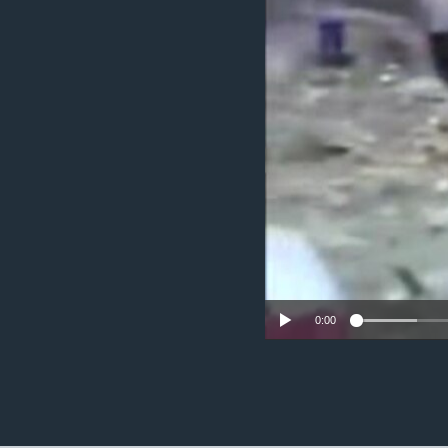
ວິທະຍາສາດ-ເທັກໂນໂລຈີ
ທຸລະກິດ
ພາສາອັງກິດ
ວີດີໂອ
ສຽງ
ລາຍການກະຈາຍສຽງ
ລາຍງານ
0:00