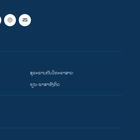
ສຸຂະພາບກັບວິທະຍາສາດ
ຮຽນ-ພາສາອັງກິດ