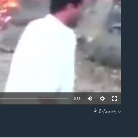
ble
0:38
ລິງໂດຍກົງ
EMBED