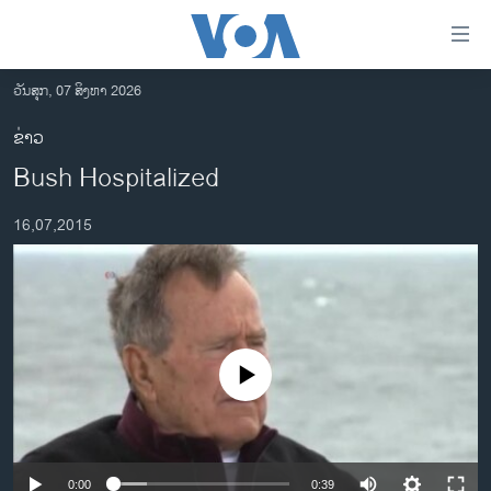
ລິ້ງ
ສຳຫລັບ
ເຂົ້າ
ວັນສຸກ, 07 ສິງຫາ 2026
ຫາ
ໂຮມເພຈ
ຂ່າວ
ຂ້າມ
ລາວ
Bush Hospitalized
ຂ້າມ
ອາເມຣິກາ
ຂ້າມ
16,07,2015
ໄປ
ການເລືອກຕັ້ງ ປະທານາທີບໍດີ ສະຫະລັດ 2024
ຫາ
ຂ່າວ​ຈີນ
ຊອກ
ຄົ້ນ
ໂລກ
ເອເຊຍ
No media source currently available
ອິດສະຫຼະພາບດ້ານການຂ່າວ
ຊີວິດຊາວລາວ
ຊຸມຊົນຊາວລາວ
0:00
0:39