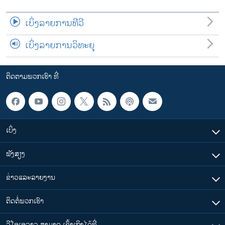
ເບິ່ງລາຍການທີວີ
ເບິ່ງລາຍການວິທະຍຸ
ຕິດຕາມພວກເຮົາ ທີ່
ເບິ່ງ
ຟັງສຽງ
ຂ່າວແລະລາຍງານ
ຕິດຕໍ່ພວກເຮົາ
ວີໂອເອລາວ ສາມາດ ເຂົ້າເຖິງໄດ້ທີ່