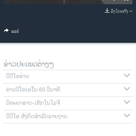
ວິທະຍາສາດ-ເທັກໂນໂລຈີ
ລິງໂດຍກົງ
ທຸລະກິດ
ພາສາອັງກິດ
ແຊຣ໌
ວີດີໂອ
ສຽງ
ລາຍການກະຈາຍສຽງ
ຂ່າວປະເພດຕ່າງໆ
ຕິດຕາມພວກເຮົາ ທີ່
ລາຍງານ
ວີດີໂອຂ່າວ
ຂ່າວວີໂອເອໃນ 60 ວິນາທີ
ພາສາຕ່າງໆ
ວິທະຍາສາດ-ເທັກໂນໂລຈີ
ວີດີໂອ ອັງກິດສຳລັບລາຍງານ