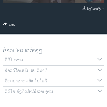
ວິທະຍາສາດ-ເທັກໂນໂລຈີ
ລິງໂດຍກົງ
ທຸລະກິດ
ພາສາອັງກິດ
ແຊຣ໌
ວີດີໂອ
ສຽງ
ລາຍການກະຈາຍສຽງ
ຂ່າວປະເພດຕ່າງໆ
ຕິດຕາມພວກເຮົາ ທີ່
ລາຍງານ
ວີດີໂອຂ່າວ
ຂ່າວວີໂອເອໃນ 60 ວິນາທີ
ພາສາຕ່າງໆ
ວິທະຍາສາດ-ເທັກໂນໂລຈີ
ວີດີໂອ ອັງກິດສຳລັບລາຍງານ