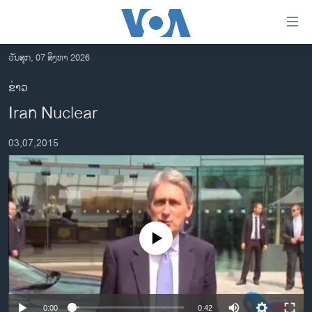
ລິ້ງ
ສຳຫລັບ
ເຂົ້າ
ວັນສຸກ, 07 ສິງຫາ 2026
ຫາ
ໂຮມເພຈ
ຂ່າວ
ຂ້າມ
ລາວ
Iran Nuclear
ຂ້າມ
ອາເມຣິກາ
ຂ້າມ
03,07,2015
ໄປ
ການເລືອກຕັ້ງ ປະທານາທີບໍດີ ສະຫະລັດ 2024
ຫາ
ຂ່າວ​ຈີນ
ຊອກ
ຄົ້ນ
ໂລກ
ເອເຊຍ
No media source currently available
ອິດສະຫຼະພາບດ້ານການຂ່າວ
ຊີວິດຊາວລາວ
ຊຸມຊົນຊາວລາວ
0:00
0:42