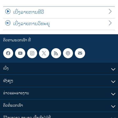
ເບິ່ງລາຍການທີວີ
ເບິ່ງລາຍການວິທະຍຸ
ຕິດຕາມພວກເຮົາ ທີ່
ເບິ່ງ
ຟັງສຽງ
ຂ່າວແລະລາຍງານ
ຕິດຕໍ່ພວກເຮົາ
ວີໂອເອລາວ ສາມາດ ເຂົ້າເຖິງໄດ້ທີ່