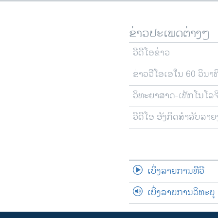
ຂ່າວປະເພດຕ່າງໆ
ວີດີໂອຂ່າວ
ຂ່າວວີໂອເອໃນ 60 ວິນາທ
ວິທະຍາສາດ-ເທັກໂນໂລຈ
ວີດີໂອ ອັງກິດສຳລັບລາ
ເບິ່ງລາຍການທີວີ
ເບິ່ງລາຍການວິທະຍຸ