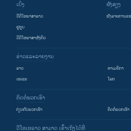
ເບິ່ງ
ຟັງສຽງ
ວີດີໂອພາສາລາວ
ຟັງລາຍການຂອງ
ຢູທູບ
ວີດີໂອພາສາອັງກິດ
ຂ່າວແລະລາຍງານ
ລາວ
ອາເມຣິກາ
ເອເຊຍ
ໂລກ
ຕິດຕໍ່ພວກເຮົາ
ກ່ຽວກັບພວກເຮົາ
ຕິດຕໍ່ພວກເຮົາ
ວີໂອເອລາວ ສາມາດ ເຂົ້າເຖິງໄດ້ທີ່