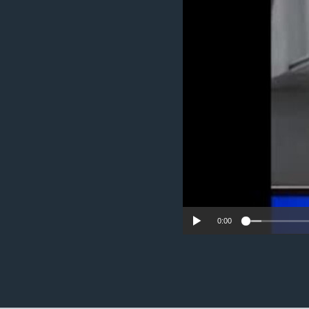
ວິທະຍາສາດ-ເທັກໂນໂລຈີ
ທຸລະກິດ
ພາສາອັງກິດ
ວີດີໂອ
ສຽງ
ລາຍການກະຈາຍສຽງ
ລາຍງານ
0:00