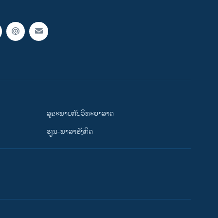
ສຸຂະພາບກັບວິທະຍາສາດ
ຮຽນ-ພາສາອັງກິດ