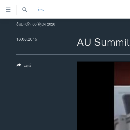
ລິ້ງ
ຂ່າວ
ສຳຫລັບ
ເຂົ້າ
ຄົ້ນຫາ
ວັນພະຫັດ, 06 ສິງຫາ 2026
ໂຮມເພຈ
ຫາ
ລາວ
AU Summit 
16,06,2015
ຂ້າມ
ຂ້າມ
ອາເມຣິກາ
ຂ້າມ
ການເລືອກຕັ້ງ ປະທານາທີບໍດີ ສະຫະລັດ
ໄປ
2024
ແຊຣ໌
ຫາ
ຂ່າວ​ຈີນ
ຊອກ
ຄົ້ນ
ໂລກ
ເອເຊຍ
ອິດສະຫຼະພາບດ້ານການຂ່າວ
ຊີວິດຊາວລາວ
ຊຸມຊົນຊາວລາວ