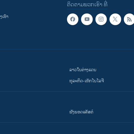
ຕິດຕາມພວກເຮົາ ທີ່
ເຮົາ
ລາວໃນຕ່າງແດນ
ທຸລະກິດ-ເທັກໂນໂລຈີ
ຟັງພອດແຄັສຕ໌