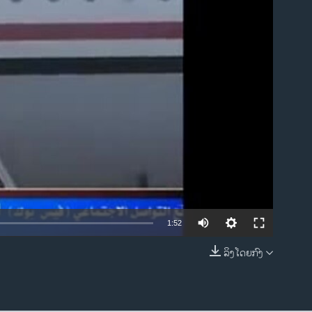
ble
1:52
ລິງໂດຍກົງ
EMBED