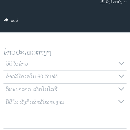
ລິງໂດຍກົງ
ວິທະຍາສາດ-ເທັກໂນໂລຈີ
ທຸລະກິດ
ແຊຣ໌
ພາສາອັງກິດ
ວີດີໂອ
ສຽງ
ຂ່າວປະເພດຕ່າງໆ
ລາຍການກະຈາຍສຽງ
ຕິດຕາມພວກເຮົາ ທີ່
ວີດີໂອຂ່າວ
ລາຍງານ
ຂ່າວວີໂອເອໃນ 60 ວິນາທີ
ວິທະຍາສາດ-ເທັກໂນໂລຈີ
ພາສາຕ່າງໆ
ວີດີໂອ ອັງກິດສຳລັບລາຍງານ