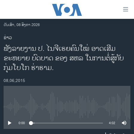
ລິ້ງ
ສຳຫລັບ
ເຂົ້າ
ວັນເສົາ, 08 ສິງຫາ 2026
ຫາ
ໂຮມເພຈ
ຂ່າວ
ຂ້າມ
ລາວ
ຟັງລາຍງານ ປ. ໄນຈີເຣຍຄົນໃໝ່ ອາດເສີມ
ຂ້າມ
ອາເມຣິກາ
ຂ້າມ
ຂະຫຍາຍ ບົດບາດ ຂອງ ສຫລ ໃນການຕໍ່ສູ້ກັບ
ໄປ
ການເລືອກຕັ້ງ ປະທານາທີບໍດີ ສະຫະລັດ 2024
ກຸ່ມໂບໂກ ຮ່າຣາມ.
ຫາ
ຂ່າວ​ຈີນ
ຊອກ
08,06,2015
ຄົ້ນ
ໂລກ
ເອເຊຍ
ອິດສະຫຼະພາບດ້ານການຂ່າວ
No media source currently available
ຊີວິດຊາວລາວ
0:00
4:02
ຊຸມຊົນຊາວລາວ