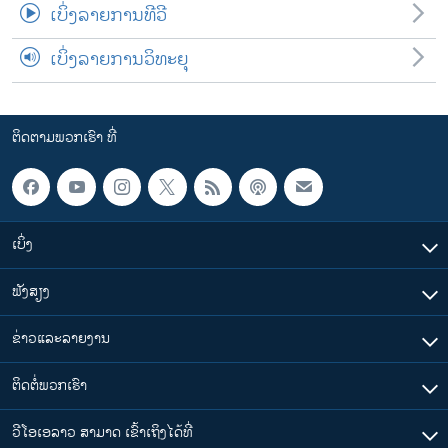
ເບິ່ງລາຍການທີວີ
ເບິ່ງລາຍການວິທະຍຸ
ຕິດຕາມພວກເຮົາ ທີ່
ເບິ່ງ
ຟັງສຽງ
ຂ່າວແລະລາຍງານ
ຕິດຕໍ່ພວກເຮົາ
ວີໂອເອລາວ ສາມາດ ເຂົ້າເຖິງໄດ້ທີ່