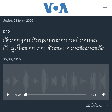
ລິ້ງ
ສຳຫລັບ
ເຂົ້າ
ວັນເສົາ, 08 ສິງຫາ 2026
ຫາ
ໂຮມເພຈ
ລາວ
ຂ້າມ
ລາວ
ຟັງລາຍງານ ລັດຖະບານລາວ ຈະບໍ່ສາມາດ
ຂ້າມ
ອາເມຣິກາ
ຂ້າມ
ບັນລຸເປົ້າໝາຍ ການພັດທະນາ ສະຫັດສະຫວັດ.
ໄປ
ການເລືອກຕັ້ງ ປະທານາທີບໍດີ ສະຫະລັດ 2024
ຫາ
05,06,2015
ຂ່າວ​ຈີນ
ຊອກ
ຄົ້ນ
ໂລກ
ເອເຊຍ
No media source currently available
ອິດສະຫຼະພາບດ້ານການຂ່າວ
0:00
4:33
ຊີວິດຊາວລາວ
ລິງໂດຍກົງ
ຊຸມຊົນຊາວລາວ