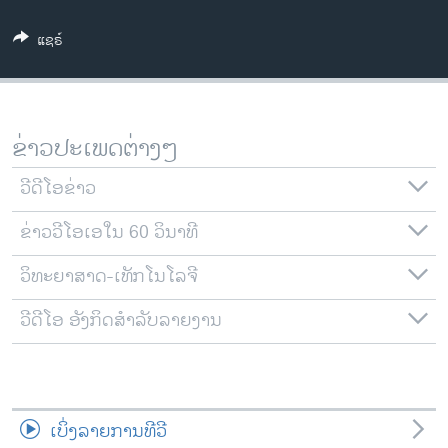
ວິທະຍາສາດ-ເທັກໂນໂລຈີ
ແຊຣ໌
ທຸລະກິດ
ພາສາອັງກິດ
ວີດີໂອ
ຂ່າວປະເພດຕ່າງໆ
ສຽງ
ວີດີໂອຂ່າວ
ລາຍການກະຈາຍສຽງ
ຕິດຕາມພວກເຮົາ ທີ່
ຂ່າວວີໂອເອໃນ 60 ວິນາທີ
ລາຍງານ
ວິທະຍາສາດ-ເທັກໂນໂລຈີ
ພາສາຕ່າງໆ
ວີດີໂອ ອັງກິດສຳລັບລາຍງານ
ເບິ່ງລາຍການທີວີ