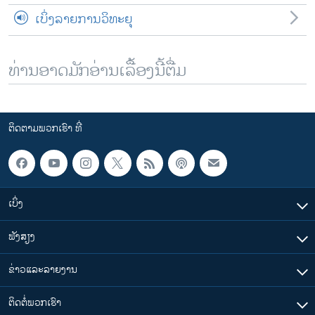
ເບິ່ງລາຍການວິທະຍຸ
ທ່ານອາດມັກອ່ານເລື້ອງນີ້ຕື່ມ
ຕິດຕາມພວກເຮົາ ທີ່
ເບິ່ງ
ຟັງສຽງ
ຂ່າວແລະລາຍງານ
ຕິດຕໍ່ພວກເຮົາ