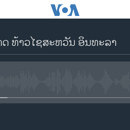
າດ ທ້າວໄຊສະຫວັນ ອິນທະລາ
No media source currently availa