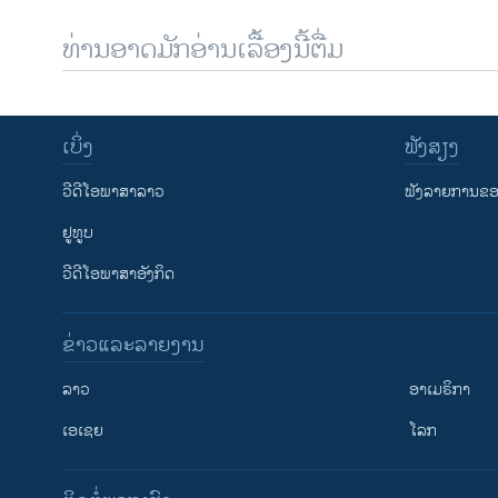
ທ່ານອາດມັກອ່ານເລື້ອງນີ້ຕື່ມ
ເບິ່ງ
ຟັງສຽງ
ວີດີໂອພາສາລາວ
ຟັງລາຍການຂອງ
ຢູທູບ
ວີດີໂອພາສາອັງກິດ
ຂ່າວແລະລາຍງານ
ລາວ
ອາເມຣິກາ
ເອເຊຍ
ໂລກ