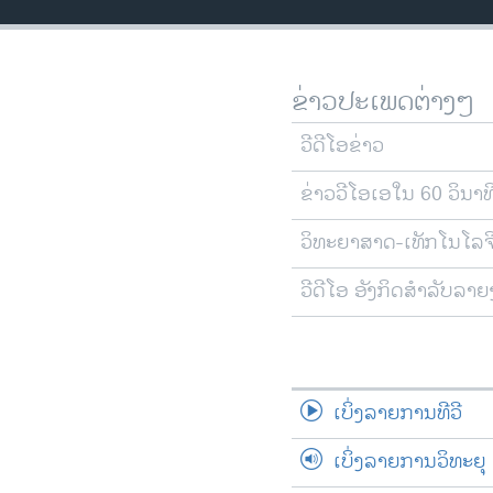
ວິທະຍາສາດ-ເທັກໂນໂລຈີ
ທຸລະກິດ
ຂ່າວປະເພດຕ່າງໆ
ພາສາອັງກິດ
ວີດີໂອ
ວີດີໂອຂ່າວ
ສຽງ
ຂ່າວວີໂອເອໃນ 60 ວິນາທ
ລາຍການກະຈາຍສຽງ
ວິທະຍາສາດ-ເທັກໂນໂລຈ
ລາຍງານ
ວີດີໂອ ອັງກິດສຳລັບລາ
ເບິ່ງລາຍການທີວີ
ເບິ່ງລາຍການວິທະຍຸ