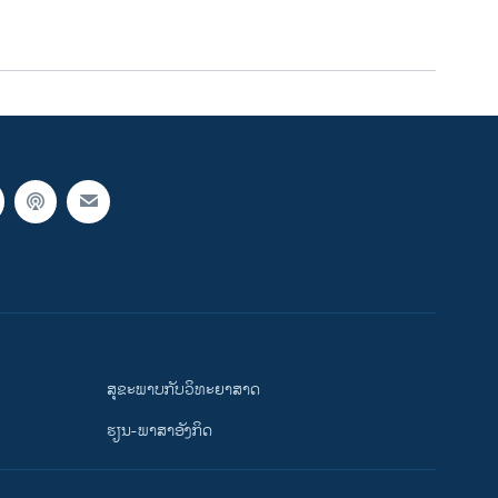
ສຸຂະພາບກັບວິທະຍາສາດ
ຮຽນ-ພາສາອັງກິດ