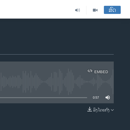
ສົດ
EMBED
ble
0:57
ລິງໂດຍກົງ
EMBED