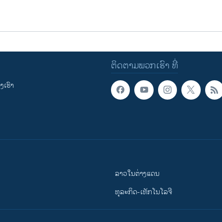
ຕິດຕາມພວກເຮົາ ທີ່
ເຮົາ
ລາວໃນຕ່າງແດນ
ທຸລະກິດ-ເທັກໂນໂລຈີ