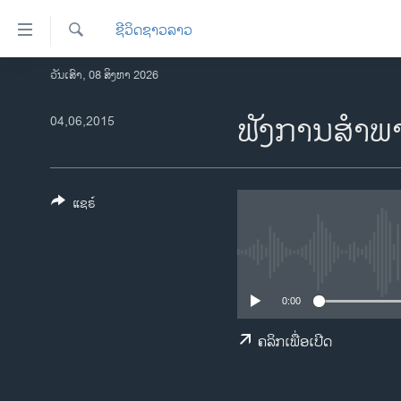
ລິ້ງ
ຊີວິດຊາວລາວ
ສຳຫລັບ
ເຂົ້າ
ຄົ້ນຫາ
ວັນເສົາ, 08 ສິງຫາ 2026
ໂຮມເພຈ
ຫາ
ລາວ
ຟັງການສຳພ
04,06,2015
ຂ້າມ
ຂ້າມ
ອາເມຣິກາ
ຂ້າມ
ການເລືອກຕັ້ງ ປະທານາທີບໍດີ ສະຫະລັດ
ໄປ
2024
ແຊຣ໌
ຫາ
ຂ່າວ​ຈີນ
ຊອກ
ຄົ້ນ
ໂລກ
ເອເຊຍ
0:00
ອິດສະຫຼະພາບດ້ານການຂ່າວ
ຄລິກເພື່ອເປີດ
ຊີວິດຊາວລາວ
ຊຸມຊົນຊາວລາວ