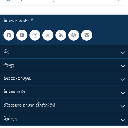
ຕິດຕາມພວກເຮົາ ທີ່
ເບິ່ງ
ຟັງສຽງ
ຂ່າວແລະລາຍງານ
ຕິດຕໍ່ພວກເຮົາ
ວີໂອເອລາວ ສາມາດ ເຂົ້າເຖິງໄດ້ທີ່
​ລິ້ງ​ຕ່າງໆ