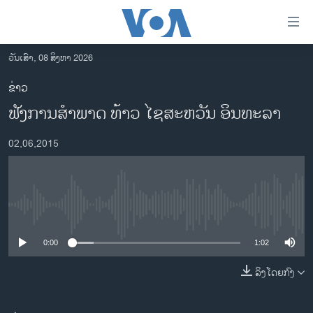
ລິ້ງ
ສຳຫລັບ
ເຂົ້າ
ວັນເສົາ, 08 ສິງຫາ 2026
ຫາ
ໂຮມເພຈ
ຂ່າວ
ຂ້າມ
ລາວ
ຟັງການສຳພາດ ທ້າວ ໄຊສະຫວັນ ອິນທະລາ
ຂ້າມ
ອາເມຣິກາ
ຂ້າມ
02,06,2015
ໄປ
ການເລືອກຕັ້ງ ປະທານາທີບໍດີ ສະຫະລັດ 2024
ຫາ
ຂ່າວ​ຈີນ
ຊອກ
ຄົ້ນ
ໂລກ
No media source currently available
ເອເຊຍ
0:00
1:02
ອິດສະຫຼະພາບດ້ານການຂ່າວ
ຊີວິດຊາວລາວ
ລິງໂດຍກົງ
ຊຸມຊົນຊາວລາວ