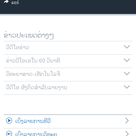
ແຊຣ໌
ວິທະຍາສາດ-ເທັກໂນໂລຈີ
ທຸລະກິດ
ພາສາອັງກິດ
ຂ່າວປະເພດຕ່າງໆ
ວີດີໂອ
ວີດີໂອຂ່າວ
ສຽງ
ຂ່າວວີໂອເອໃນ 60 ວິນາທີ
ລາຍການກະຈາຍສຽງ
ຕິດຕາມພວກເຮົາ ທີ່
ລາຍງານ
ວິທະຍາສາດ-ເທັກໂນໂລຈີ
ວີດີໂອ ອັງກິດສຳລັບລາຍງານ
ພາສາຕ່າງໆ
ເບິ່ງລາຍການທີວີ
ເບິ່ງລາຍການວິທະຍຸ