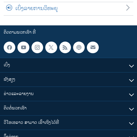
ເບິ່ງລາຍການວິທະຍຸ
ຕິດຕາມພວກເຮົາ ທີ່
ເບິ່ງ
ຟັງສຽງ
ຂ່າວແລະລາຍງານ
ຕິດຕໍ່ພວກເຮົາ
ວີໂອເອລາວ ສາມາດ ເຂົ້າເຖິງໄດ້ທີ່
​ລິ້ງ​ຕ່າງໆ