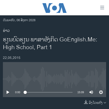
ລິ້ງ
ສຳຫລັບ
ເຂົ້າ
ວັນພະຫັດ, 06 ສິງຫາ 2026
ຫາ
ໂຮມເພຈ
ຂ່າວ
ຂ້າມ
ລາວ
ຮຽນບົດຮຽນ ພາສາອັງກິດ GoEnglish.Me:
ຂ້າມ
ອາເມຣິກາ
ຂ້າມ
High School, Part 1
ໄປ
ການເລືອກຕັ້ງ ປະທານາທີບໍດີ ສະຫະລັດ 2024
ຫາ
22,05,2015
ຂ່າວ​ຈີນ
ຊອກ
ຄົ້ນ
ໂລກ
ເອເຊຍ
No media source currently available
ອິດສະຫຼະພາບດ້ານການຂ່າວ
0:00
15:09
ຊີວິດຊາວລາວ
ລິງໂດຍກົງ
ຊຸມຊົນຊາວລາວ