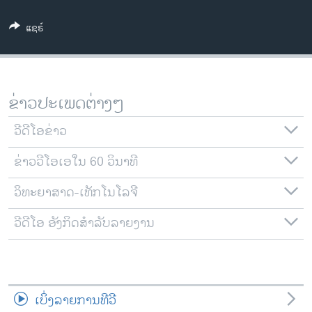
ວິທະຍາສາດ-ເທັກໂນໂລຈີ
ແຊຣ໌
ທຸລະກິດ
ພາສາອັງກິດ
ວີດີໂອ
ຂ່າວປະເພດຕ່າງໆ
ສຽງ
ວີດີໂອຂ່າວ
ລາຍການກະຈາຍສຽງ
ຕິດຕາມພວກເຮົາ ທີ່
ຂ່າວວີໂອເອໃນ 60 ວິນາທີ
ລາຍງານ
ວິທະຍາສາດ-ເທັກໂນໂລຈີ
ພາສາຕ່າງໆ
ວີດີໂອ ອັງກິດສຳລັບລາຍງານ
ເບິ່ງລາຍການທີວີ