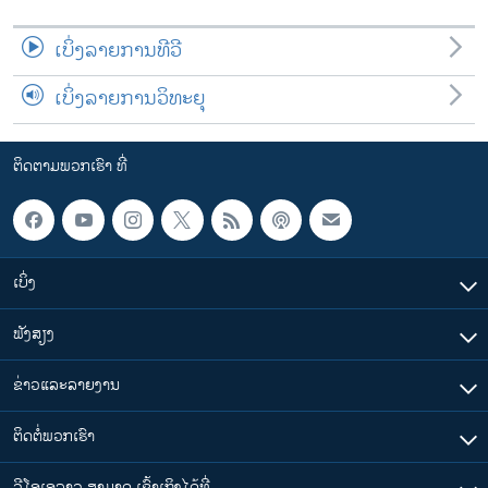
ເບິ່ງລາຍການທີວີ
ເບິ່ງລາຍການວິທະຍຸ
ຕິດຕາມພວກເຮົາ ທີ່
ເບິ່ງ
ຟັງສຽງ
ຂ່າວແລະລາຍງານ
ຕິດຕໍ່ພວກເຮົາ
ວີໂອເອລາວ ສາມາດ ເຂົ້າເຖິງໄດ້ທີ່