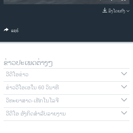
ວິທະຍາສາດ-ເທັກໂນໂລຈີ
ລິງໂດຍກົງ
ທຸລະກິດ
ພາສາອັງກິດ
ແຊຣ໌
ວີດີໂອ
ສຽງ
ລາຍການກະຈາຍສຽງ
ຂ່າວປະເພດຕ່າງໆ
ຕິດຕາມພວກເຮົາ ທີ່
ລາຍງານ
ວີດີໂອຂ່າວ
ຂ່າວວີໂອເອໃນ 60 ວິນາທີ
ພາສາຕ່າງໆ
ວິທະຍາສາດ-ເທັກໂນໂລຈີ
ວີດີໂອ ອັງກິດສຳລັບລາຍງານ