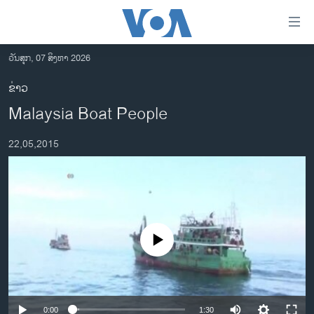
ລິ້ງ
ສຳຫລັບ
ເຂົ້າ
ວັນສຸກ, 07 ສິງຫາ 2026
ຫາ
ໂຮມເພຈ
ຂ່າວ
ຂ້າມ
ລາວ
Malaysia Boat People
ຂ້າມ
ອາເມຣິກາ
ຂ້າມ
22,05,2015
ໄປ
ການເລືອກຕັ້ງ ປະທານາທີບໍດີ ສະຫະລັດ 2024
ຫາ
ຂ່າວ​ຈີນ
ຊອກ
ຄົ້ນ
ໂລກ
ເອເຊຍ
No media source currently available
ອິດສະຫຼະພາບດ້ານການຂ່າວ
ຊີວິດຊາວລາວ
ຊຸມຊົນຊາວລາວ
0:00
1:30