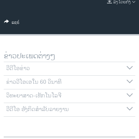
ລິງໂດຍກົງ
ວິທະຍາສາດ-ເທັກໂນໂລຈີ
ທຸລະກິດ
ແຊຣ໌
ພາສາອັງກິດ
ວີດີໂອ
ສຽງ
ຂ່າວປະເພດຕ່າງໆ
ລາຍການກະຈາຍສຽງ
ຕິດຕາມພວກເຮົາ ທີ່
ວີດີໂອຂ່າວ
ລາຍງານ
ຂ່າວວີໂອເອໃນ 60 ວິນາທີ
ວິທະຍາສາດ-ເທັກໂນໂລຈີ
ພາສາຕ່າງໆ
ວີດີໂອ ອັງກິດສຳລັບລາຍງານ