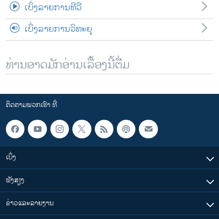
ເບິ່ງລາຍການທີວີ
ເບິ່ງລາຍການວິທະຍຸ
ທ່ານອາດມັກອ່ານເລື້ອງນີ້ຕື່ມ
ຕິດຕາມພວກເຮົາ ທີ່
ເບິ່ງ
ຟັງສຽງ
ຂ່າວແລະລາຍງານ