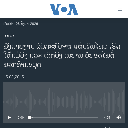
ລິ້ງ
ສຳຫລັບ
ເຂົ້າ
ວັນເສົາ, 08 ສິງຫາ 2026
ຫາ
ໂຮມເພຈ
ເອເຊຍ
ຂ້າມ
ລາວ
ຟັງລາຍງານ ຜົນກະທົບຈາກແຜ່ນດິນໄຫວ ເຮັດ
ຂ້າມ
ອາເມຣິກາ
ຂ້າມ
ໃຫ້ແມ່ຍິງ ແລະ ເດັກຍິງ ເນປານ ບໍ່ປອດໄພຕໍ່
ໄປ
ການເລືອກຕັ້ງ ປະທານາທີບໍດີ ສະຫະລັດ 2024
ພວກຄ້າມະນຸດ
ຫາ
ຂ່າວ​ຈີນ
ຊອກ
15,05,2015
ຄົ້ນ
ໂລກ
ເອເຊຍ
ອິດສະຫຼະພາບດ້ານການຂ່າວ
No media source currently available
ຊີວິດຊາວລາວ
0:00
4:55
ຊຸມຊົນຊາວລາວ