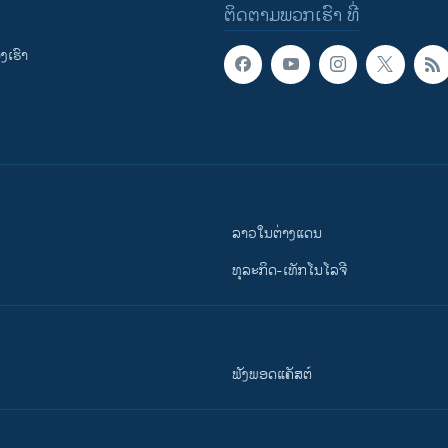
ຕິດຕາມພວກເຮົາ ທີ່
ເຮົາ
ລາວໃນຕ່າງແດນ
ທຸລະກິດ-ເທັກໂນໂລຈີ
ຟັງພອດແຄັສຕ໌