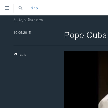
ລິ້ງ
ຂ່າວ
ສຳຫລັບ
ເຂົ້າ
ຄົ້ນຫາ
ວັນເສົາ, 08 ສິງຫາ 2026
ໂຮມເພຈ
ຫາ
ລາວ
Pope Cuba
10,05,2015
ຂ້າມ
ຂ້າມ
ອາເມຣິກາ
ຂ້າມ
ການເລືອກຕັ້ງ ປະທານາທີບໍດີ ສະຫະລັດ
ໄປ
2024
ແຊຣ໌
ຫາ
ຂ່າວ​ຈີນ
ຊອກ
ຄົ້ນ
ໂລກ
ເອເຊຍ
ອິດສະຫຼະພາບດ້ານການຂ່າວ
ຊີວິດຊາວລາວ
ຊຸມຊົນຊາວລາວ