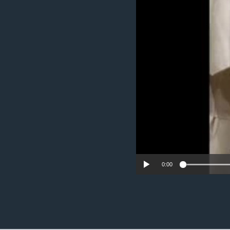
ວິທະຍາສາດ-ເທັກໂນໂລຈີ
ທຸລະກິດ
ພາສາອັງກິດ
ວີດີໂອ
ສຽງ
ລາຍການກະຈາຍສຽງ
ລາຍງານ
0:00