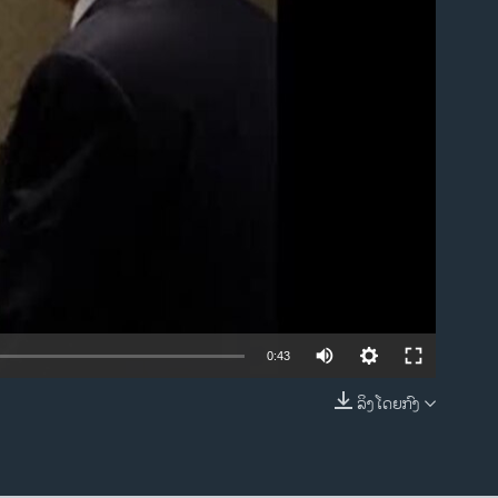
ble
0:43
ລິງໂດຍກົງ
EMBED