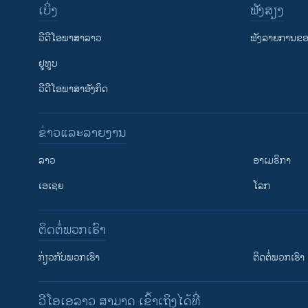
ເບິ່ງ
ຟັງສຽງ
ວີດີໂອພາສາລາວ
ຟັງລາຍການຂອງ
ຢູທູບ
ວີດີໂອພາສາອັງກິດ
ຂ່າວແລະລາຍງານ
ລາວ
ອາເມຣິກາ
ເອເຊຍ
ໂລກ
ຕິດຕໍ່ພວກເຮົາ
ກ່ຽວກັບພວກເຮົາ
ຕິດຕໍ່ພວກເຮົາ
ວີໂອເອລາວ ສາມາດ ເຂົ້າເຖິງໄດ້ທີ່