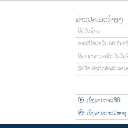
ຂ່າວປະເພດຕ່າງໆ
ວີດີໂອຂ່າວ
ຂ່າວວີໂອເອໃນ 60 ວິນາທ
ວິທະຍາສາດ-ເທັກໂນໂລຈ
ວີດີໂອ ອັງກິດສຳລັບລາ
ເບິ່ງລາຍການທີວີ
ເບິ່ງລາຍການວິທະຍຸ