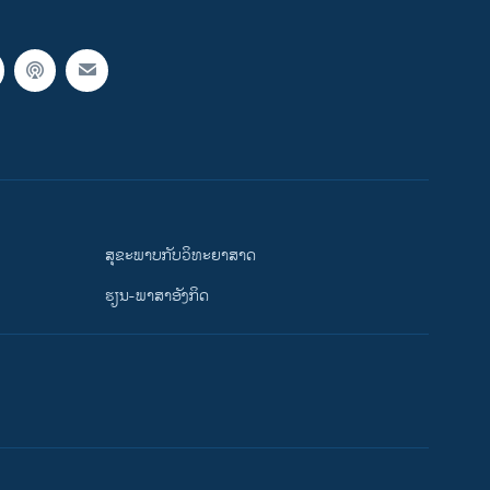
ສຸຂະພາບກັບວິທະຍາສາດ
ຮຽນ-ພາສາອັງກິດ