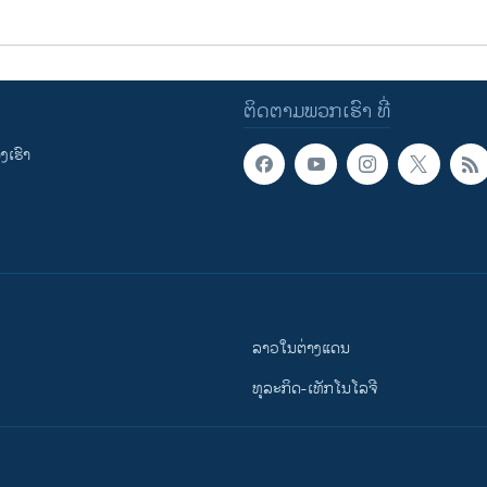
ຕິດຕາມພວກເຮົາ ທີ່
ເຮົາ
ລາວໃນຕ່າງແດນ
ທຸລະກິດ-ເທັກໂນໂລຈີ