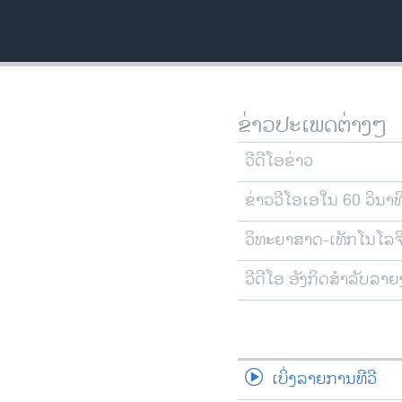
ວິທະຍາສາດ-ເທັກໂນໂລຈີ
ທຸລະກິດ
ພາສາອັງກິດ
ວີດີໂອ
ຂ່າວປະເພດຕ່າງໆ
ສຽງ
ວີດີໂອຂ່າວ
ລາຍການກະຈາຍສຽງ
ຂ່າວວີໂອເອໃນ 60 ວິນາທ
ລາຍງານ
ວິທະຍາສາດ-ເທັກໂນໂລຈ
ວີດີໂອ ອັງກິດສຳລັບລາ
ເບິ່ງລາຍການທີວີ