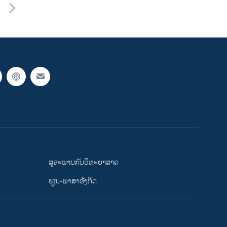
ສຸຂະພາບກັບວິທະຍາສາດ
ຮຽນ-ພາສາອັງກິດ