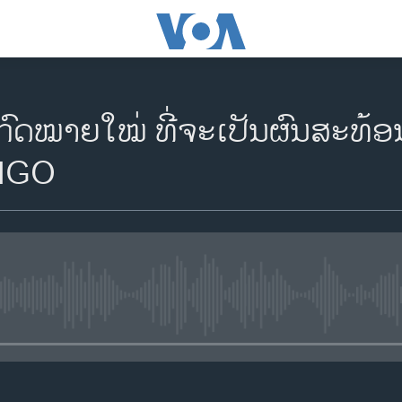
ດໝາຍໃໝ່ ທີ່ຈະເປັນຜົນສະທ້ອນຕໍ່
 NGO
No media source currently availa