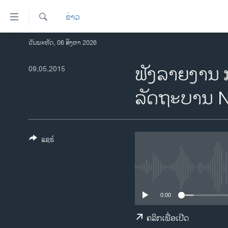
ລິ້ງ
ຂ່າວ
ສຳຫລັບ
ເຂົ້າ
ຄົ້ນຫາ
ວັນພະຫັດ, 06 ສິງຫາ 2026
ໂຮມເພຈ
ຫາ
ລາວ
ຟັງລາຍງານ ກົ
09,05,2015
ຂ້າມ
ຂ້າມ
ອາເມຣິກາ
ລັດຖະບານ
ຂ້າມ
ການເລືອກຕັ້ງ ປະທານາທີບໍດີ ສະຫະລັດ
ໄປ
2024
ຫາ
ຂ່າວ​ຈີນ
ຊອກ
ແຊຣ໌
ຄົ້ນ
ໂລກ
ເອເຊຍ
ອິດສະຫຼະພາບດ້ານການຂ່າວ
0:00
ຊີວິດຊາວລາວ
ຄລິກເພື່ອເປີດ
ຊຸມຊົນຊາວລາວ