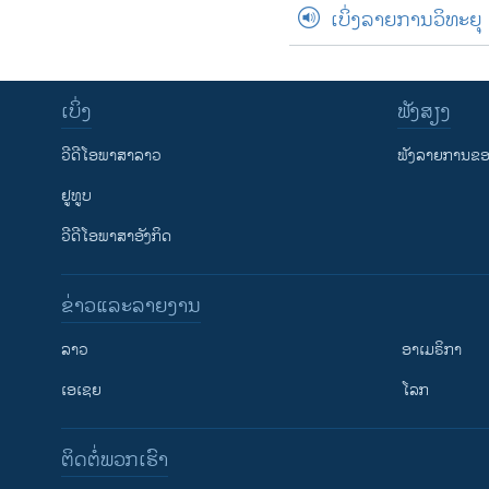
ເບິ່ງລາຍການວິທະຍຸ
ເບິ່ງ
ຟັງສຽງ
ວີດີໂອພາສາລາວ
ຟັງລາຍການຂອງ
ຢູທູບ
ວີດີໂອພາສາອັງກິດ
ຂ່າວແລະລາຍງານ
ລາວ
ອາເມຣິກາ
ເອເຊຍ
ໂລກ
ຕິດຕໍ່ພວກເຮົາ