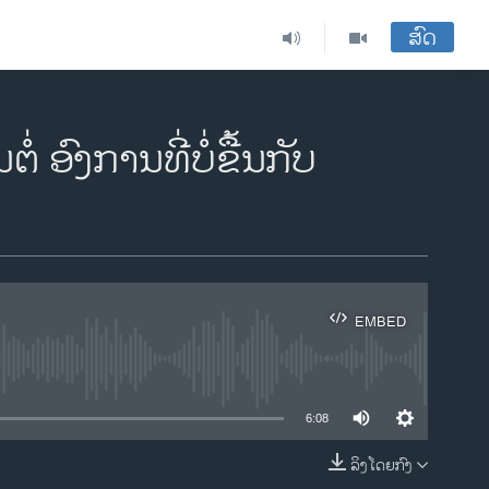
ສົດ
 ອົງການທີ່ບໍ່ຂື້ນກັບ
EMBED
ble
6:08
ລິງໂດຍກົງ
EMBED