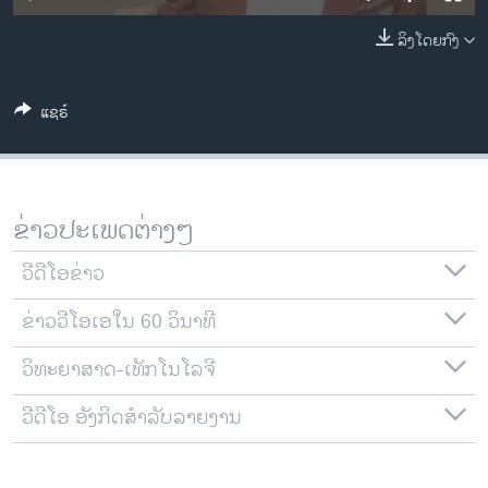
ວິທະຍາສາດ-ເທັກໂນໂລຈີ
ລິງໂດຍກົງ
ທຸລະກິດ
ພາສາອັງກິດ
ແຊຣ໌
ວີດີໂອ
ສຽງ
ລາຍການກະຈາຍສຽງ
ຂ່າວປະເພດຕ່າງໆ
ຕິດຕາມພວກເຮົາ ທີ່
ລາຍງານ
ວີດີໂອຂ່າວ
ຂ່າວວີໂອເອໃນ 60 ວິນາທີ
ພາສາຕ່າງໆ
ວິທະຍາສາດ-ເທັກໂນໂລຈີ
ວີດີໂອ ອັງກິດສຳລັບລາຍງານ