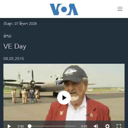
ລິ້ງ
ສຳຫລັບ
ເຂົ້າ
ວັນສຸກ, 07 ສິງຫາ 2026
ຫາ
ໂຮມເພຈ
ຂ່າວ
ຂ້າມ
ລາວ
VE Day
ຂ້າມ
ອາເມຣິກາ
ຂ້າມ
08,05,2015
ໄປ
ການເລືອກຕັ້ງ ປະທານາທີບໍດີ ສະຫະລັດ 2024
ຫາ
ຂ່າວ​ຈີນ
ຊອກ
ຄົ້ນ
ໂລກ
ເອເຊຍ
No media source currently available
ອິດສະຫຼະພາບດ້ານການຂ່າວ
ຊີວິດຊາວລາວ
ຊຸມຊົນຊາວລາວ
0:00
0:50