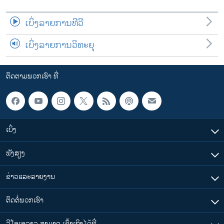
ເບິ່ງລາຍການທີວີ
ເບິ່ງລາຍການວິທະຍຸ
ຕິດຕາມພວກເຮົາ ທີ່
ເບິ່ງ
ຟັງສຽງ
ຂ່າວແລະລາຍງານ
ຕິດຕໍ່ພວກເຮົາ
ວີໂອເອລາວ ສາມາດ ເຂົ້າເຖິງໄດ້ທີ່