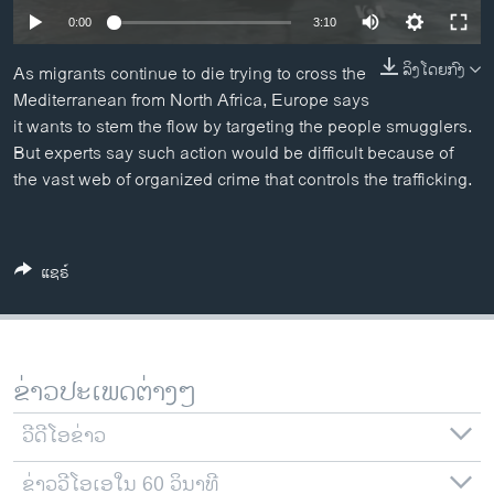
ວິທະຍາສາດ-ເທັກໂນໂລຈີ
0:00
3:10
ທຸລະກິດ
ລິງໂດຍກົງ
As migrants continue to die trying to cross the
ພາສາອັງກິດ
Mediterranean from North Africa, Europe says
it wants to stem the flow by targeting the people smugglers.
ວີດີໂອ
But experts say such action would be difficult because of
ສຽງ
the vast web of organized crime that controls the trafficking.
ລາຍການກະຈາຍສຽງ
ຕິດຕາມພວກເຮົາ ທີ່
ລາຍງານ
ແຊຣ໌
ພາສາຕ່າງໆ
ຂ່າວປະເພດຕ່າງໆ
ວີດີໂອຂ່າວ
ຂ່າວວີໂອເອໃນ 60 ວິນາທີ