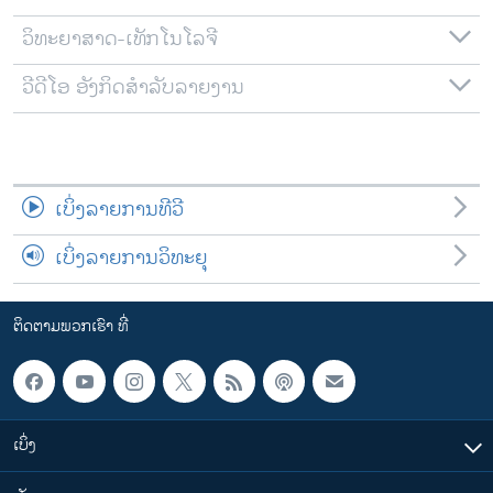
ວິທະຍາສາດ-ເທັກໂນໂລຈີ
ວີດີໂອ ອັງກິດສຳລັບລາຍງານ
ເບິ່ງລາຍການທີວີ
ເບິ່ງລາຍການວິທະຍຸ
ຕິດຕາມພວກເຮົາ ທີ່
ເບິ່ງ