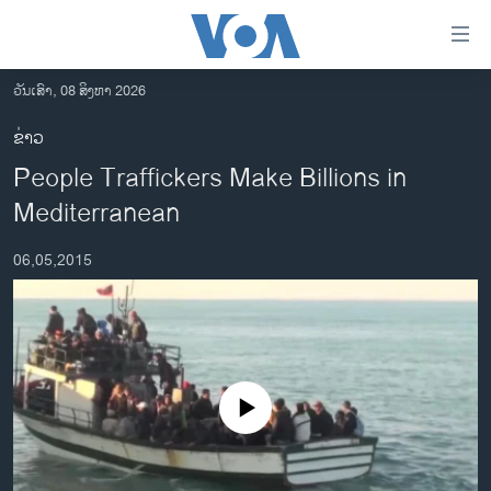
ລິ້ງ
ສຳຫລັບ
ເຂົ້າ
ວັນເສົາ, 08 ສິງຫາ 2026
ຫາ
ໂຮມເພຈ
ຂ່າວ
ຂ້າມ
ລາວ
People Traffickers Make Billions in
ຂ້າມ
ອາເມຣິກາ
ຂ້າມ
Mediterranean
ໄປ
ການເລືອກຕັ້ງ ປະທານາທີບໍດີ ສະຫະລັດ 2024
ຫາ
06,05,2015
ຂ່າວ​ຈີນ
ຊອກ
ຄົ້ນ
ໂລກ
ເອເຊຍ
ອິດສະຫຼະພາບດ້ານການຂ່າວ
No media source currently available
ຊີວິດຊາວລາວ
ຊຸມຊົນຊາວລາວ