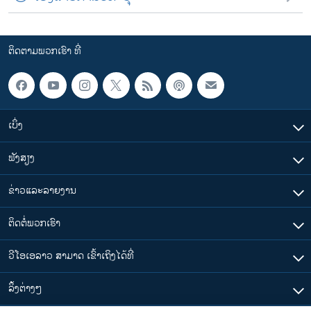
ຕິດຕາມພວກເຮົາ ທີ່
ເບິ່ງ
ຟັງສຽງ
ຂ່າວແລະລາຍງານ
ຕິດຕໍ່ພວກເຮົາ
ວີໂອເອລາວ ສາມາດ ເຂົ້າເຖິງໄດ້ທີ່
​ລິ້ງ​ຕ່າງໆ