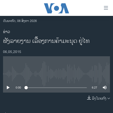
ລິ້ງ
ສຳຫລັບ
ເຂົ້າ
ວັນພະຫັດ, 06 ສິງຫາ 2026
ຫາ
ໂຮມເພຈ
ຂ່າວ
ຂ້າມ
ລາວ
ຟັງລາຍງານ ເລື້ອງການຄ້າມະນຸດ ຢູ່ໄທ
ຂ້າມ
ອາເມຣິກາ
ຂ້າມ
06,05,2015
ໄປ
ການເລືອກຕັ້ງ ປະທານາທີບໍດີ ສະຫະລັດ 2024
ຫາ
ຂ່າວ​ຈີນ
ຊອກ
ຄົ້ນ
ໂລກ
No media source currently available
ເອເຊຍ
0:00
6:27
ອິດສະຫຼະພາບດ້ານການຂ່າວ
ຊີວິດຊາວລາວ
ລິງໂດຍກົງ
ຊຸມຊົນຊາວລາວ