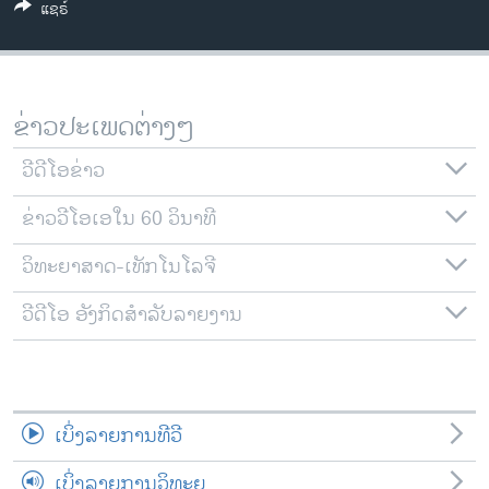
ແຊຣ໌
ວິທະຍາສາດ-ເທັກໂນໂລຈີ
ທຸລະກິດ
ພາສາອັງກິດ
ຂ່າວປະເພດຕ່າງໆ
ວີດີໂອ
ວີດີໂອຂ່າວ
ສຽງ
ຂ່າວວີໂອເອໃນ 60 ວິນາທີ
ລາຍການກະຈາຍສຽງ
ຕິດຕາມພວກເຮົາ ທີ່
ລາຍງານ
ວິທະຍາສາດ-ເທັກໂນໂລຈີ
ວີດີໂອ ອັງກິດສຳລັບລາຍງານ
ພາສາຕ່າງໆ
ເບິ່ງລາຍການທີວີ
ເບິ່ງລາຍການວິທະຍຸ