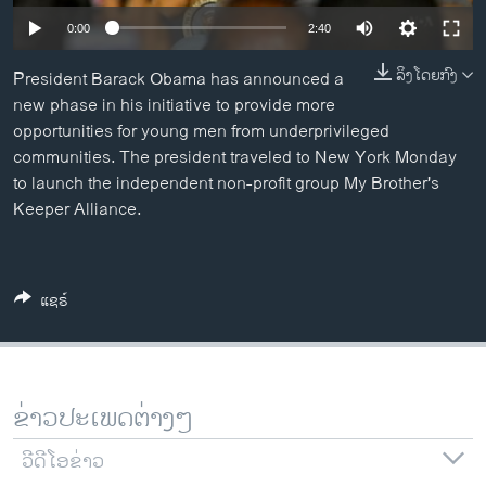
ວິທະຍາສາດ-ເທັກໂນໂລຈີ
0:00
2:40
ທຸລະກິດ
ລິງໂດຍກົງ
President Barack Obama has announced a
ພາສາອັງກິດ
new phase in his initiative to provide more
opportunities for young men from underprivileged
ວີດີໂອ
communities. The president traveled to New York Monday
ສຽງ
to launch the independent non-profit group My Brother's
Keeper Alliance.
ລາຍການກະຈາຍສຽງ
ຕິດຕາມພວກເຮົາ ທີ່
ລາຍງານ
ແຊຣ໌
ພາສາຕ່າງໆ
ຂ່າວປະເພດຕ່າງໆ
ວີດີໂອຂ່າວ