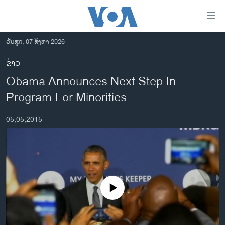
ລິ້ງ
ສຳຫລັບ
ເຂົ້າ
ວັນສຸກ, 07 ສິງຫາ 2026
ຫາ
ໂຮມເພຈ
ຂ່າວ
ຂ້າມ
ລາວ
Obama Announces Next Step In
ຂ້າມ
ອາເມຣິກາ
ຂ້າມ
Program For Minorities
ໄປ
ການເລືອກຕັ້ງ ປະທານາທີບໍດີ ສະຫະລັດ 2024
ຫາ
05,05,2015
ຂ່າວ​ຈີນ
ຊອກ
ຄົ້ນ
ໂລກ
ເອເຊຍ
ອິດສະຫຼະພາບດ້ານການຂ່າວ
No media source currently available
ຊີວິດຊາວລາວ
ຊຸມຊົນຊາວລາວ