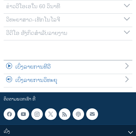
ຂ່າວວີໂອເອໃນ 60 ວິນາທີ
ວິທະຍາສາດ-ເທັກໂນໂລຈີ
ວີດີໂອ ອັງກິດສຳລັບລາຍງານ
ເບິ່ງລາຍການທີວີ
ເບິ່ງລາຍການວິທະຍຸ
ຕິດຕາມພວກເຮົາ ທີ່
ເບິ່ງ