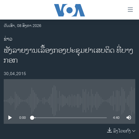
ລິ້ງ
ສຳຫລັບ
ເຂົ້າ
ວັນເສົາ, 08 ສິງຫາ 2026
ຫາ
ໂຮມເພຈ
ຂ່າວ
ຂ້າມ
ລາວ
ຟັງລາຍງານເລື້ອງກອງປະຊຸມຢາເສບຕິດ ທີ່ບາງ
ຂ້າມ
ອາເມຣິກາ
ຂ້າມ
ກອກ
ໄປ
ການເລືອກຕັ້ງ ປະທານາທີບໍດີ ສະຫະລັດ 2024
ຫາ
30,04,2015
ຂ່າວ​ຈີນ
ຊອກ
ຄົ້ນ
ໂລກ
ເອເຊຍ
No media source currently available
ອິດສະຫຼະພາບດ້ານການຂ່າວ
0:00
4:40
ຊີວິດຊາວລາວ
ລິງໂດຍກົງ
ຊຸມຊົນຊາວລາວ