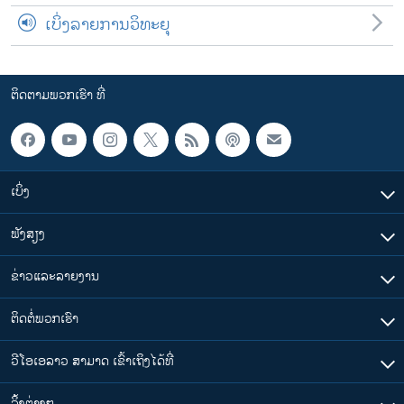
ເບິ່ງລາຍການວິທະຍຸ
ຕິດຕາມພວກເຮົາ ທີ່
ເບິ່ງ
ຟັງສຽງ
ຂ່າວແລະລາຍງານ
ຕິດຕໍ່ພວກເຮົາ
ວີໂອເອລາວ ສາມາດ ເຂົ້າເຖິງໄດ້ທີ່
​ລິ້ງ​ຕ່າງໆ