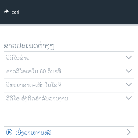
ວິທະຍາສາດ-ເທັກໂນໂລຈີ
ແຊຣ໌
ທຸລະກິດ
ພາສາອັງກິດ
ວີດີໂອ
ຂ່າວປະເພດຕ່າງໆ
ສຽງ
ວີດີໂອຂ່າວ
ລາຍການກະຈາຍສຽງ
ຕິດຕາມພວກເຮົາ ທີ່
ຂ່າວວີໂອເອໃນ 60 ວິນາທີ
ລາຍງານ
ວິທະຍາສາດ-ເທັກໂນໂລຈີ
ພາສາຕ່າງໆ
ວີດີໂອ ອັງກິດສຳລັບລາຍງານ
ເບິ່ງລາຍການທີວີ