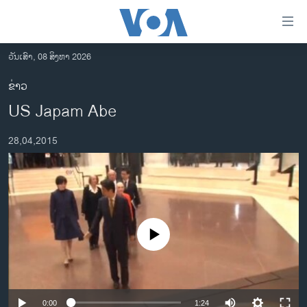
ລິ້ງ
ສຳຫລັບ
ເຂົ້າ
ວັນເສົາ, 08 ສິງຫາ 2026
ຫາ
ໂຮມເພຈ
ຂ່າວ
ຂ້າມ
ລາວ
US Japam Abe
ຂ້າມ
ອາເມຣິກາ
ຂ້າມ
28,04,2015
ໄປ
ການເລືອກຕັ້ງ ປະທານາທີບໍດີ ສະຫະລັດ 2024
ຫາ
ຂ່າວ​ຈີນ
ຊອກ
ຄົ້ນ
ໂລກ
ເອເຊຍ
No media source currently available
ອິດສະຫຼະພາບດ້ານການຂ່າວ
ຊີວິດຊາວລາວ
ຊຸມຊົນຊາວລາວ
0:00
1:24