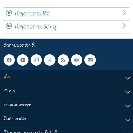
ເບິ່ງລາຍການທີວີ
ເບິ່ງລາຍການວິທະຍຸ
ຕິດຕາມພວກເຮົາ ທີ່
ເບິ່ງ
ຟັງສຽງ
ຂ່າວແລະລາຍງານ
ຕິດຕໍ່ພວກເຮົາ
ວີໂອເອລາວ ສາມາດ ເຂົ້າເຖິງໄດ້ທີ່