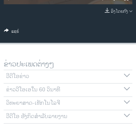
ວິທະຍາສາດ-ເທັກໂນໂລຈີ
ລິງໂດຍກົງ
ທຸລະກິດ
ພາສາອັງກິດ
ແຊຣ໌
ວີດີໂອ
ສຽງ
ລາຍການກະຈາຍສຽງ
ຂ່າວປະເພດຕ່າງໆ
ຕິດຕາມພວກເຮົາ ທີ່
ລາຍງານ
ວີດີໂອຂ່າວ
ຂ່າວວີໂອເອໃນ 60 ວິນາທີ
ພາສາຕ່າງໆ
ວິທະຍາສາດ-ເທັກໂນໂລຈີ
ວີດີໂອ ອັງກິດສຳລັບລາຍງານ