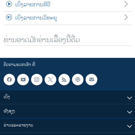
ເບິ່ງລາຍການທີວີ
ເບິ່ງລາຍການວິທະຍຸ
ທ່ານອາດມັກອ່ານເລື້ອງນີ້ຕື່ມ
ຕິດຕາມພວກເຮົາ ທີ່
ເບິ່ງ
ຟັງສຽງ
ຂ່າວແລະລາຍງານ