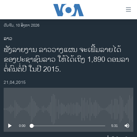
ລິ້ງ
ສຳຫລັບ
ເຂົ້າ
ວັນຈັນ, 10 ສິງຫາ 2026
ຫາ
ໂຮມເພຈ
ລາວ
ຂ້າມ
ລາວ
ຟັງລາຍງານ ລາວ​ວາງ​ແຜນ ​ຈະ​ເພີ້​ມລາຍ​ໄດ້
ຂ້າມ
ອາເມຣິກາ
ຂ້າມ
ຂອງ​ປະຊາຊົນລາວ ​ໃຫ້​ໄດ້​ເຖິງ 1,890 ດອນ​ລາ
ໄປ
ການເລືອກຕັ້ງ ປະທານາທີບໍດີ ສະຫະລັດ 2024
ຕໍ່​ຄົນ​ຕໍ່​ປີ ​ໃນ​ປີ 2015.
ຫາ
ຂ່າວ​ຈີນ
ຊອກ
21,04,2015
ຄົ້ນ
ໂລກ
ເອເຊຍ
ອິດສະຫຼະພາບດ້ານການຂ່າວ
No media source currently available
ຊີວິດຊາວລາວ
0:00
5:31
ຊຸມຊົນຊາວລາວ