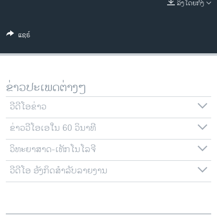
ລິງໂດຍກົງ
ວິທະຍາສາດ-ເທັກໂນໂລຈີ
ທຸລະກິດ
ແຊຣ໌
ພາສາອັງກິດ
ວີດີໂອ
ສຽງ
ຂ່າວປະເພດຕ່າງໆ
ລາຍການກະຈາຍສຽງ
ຕິດຕາມພວກເຮົາ ທີ່
ວີດີໂອຂ່າວ
ລາຍງານ
ຂ່າວວີໂອເອໃນ 60 ວິນາທີ
ວິທະຍາສາດ-ເທັກໂນໂລຈີ
ພາສາຕ່າງໆ
ວີດີໂອ ອັງກິດສຳລັບລາຍງານ