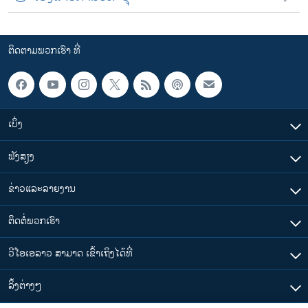
ຕິດຕາມພວກເຮົາ ທີ່
ເບິ່ງ
ຟັງສຽງ
ຂ່າວແລະລາຍງານ
ຕິດຕໍ່ພວກເຮົາ
ວີໂອເອລາວ ສາມາດ ເຂົ້າເຖິງໄດ້ທີ່
​ລິ້ງ​ຕ່າງໆ