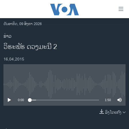
ລິ້ງ
ສຳຫລັບ
ເຂົ້າ
ວັນອາທິດ, 09 ສິງຫາ 2026
ຫາ
ໂຮມເພຈ
ຂ່າວ
ຂ້າມ
ລາວ
ວິຣະພັຣ ດວງມະນີ 2
ຂ້າມ
ອາເມຣິກາ
ຂ້າມ
16,04,2015
ໄປ
ການເລືອກຕັ້ງ ປະທານາທີບໍດີ ສະຫະລັດ 2024
ຫາ
ຂ່າວ​ຈີນ
ຊອກ
ຄົ້ນ
ໂລກ
No media source currently available
ເອເຊຍ
0:00
1:50
ອິດສະຫຼະພາບດ້ານການຂ່າວ
ຊີວິດຊາວລາວ
ລິງໂດຍກົງ
ຊຸມຊົນຊາວລາວ