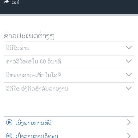
ແຊຣ໌
ວິທະຍາສາດ-ເທັກໂນໂລຈີ
ທຸລະກິດ
ພາສາອັງກິດ
ຂ່າວປະເພດຕ່າງໆ
ວີດີໂອ
ວີດີໂອຂ່າວ
ສຽງ
ຂ່າວວີໂອເອໃນ 60 ວິນາທີ
ລາຍການກະຈາຍສຽງ
ຕິດຕາມພວກເຮົາ ທີ່
ລາຍງານ
ວິທະຍາສາດ-ເທັກໂນໂລຈີ
ວີດີໂອ ອັງກິດສຳລັບລາຍງານ
ພາສາຕ່າງໆ
ເບິ່ງລາຍການທີວີ
ເບິ່ງລາຍການວິທະຍຸ