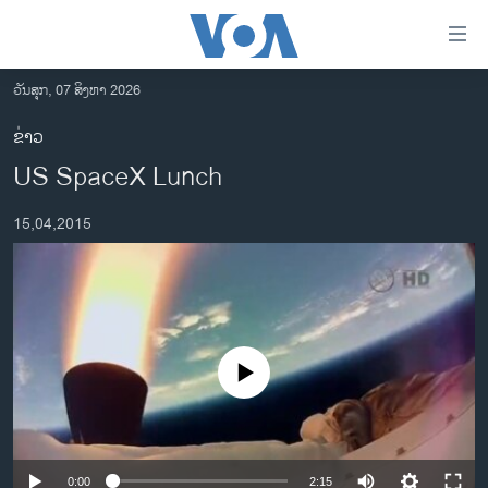
ລິ້ງ
ສຳຫລັບ
ເຂົ້າ
ວັນສຸກ, 07 ສິງຫາ 2026
ຫາ
ໂຮມເພຈ
ຂ່າວ
ຂ້າມ
ລາວ
US SpaceX Lunch
ຂ້າມ
ອາເມຣິກາ
ຂ້າມ
15,04,2015
ໄປ
ການເລືອກຕັ້ງ ປະທານາທີບໍດີ ສະຫະລັດ 2024
ຫາ
ຂ່າວ​ຈີນ
ຊອກ
ຄົ້ນ
ໂລກ
ເອເຊຍ
No media source currently available
ອິດສະຫຼະພາບດ້ານການຂ່າວ
ຊີວິດຊາວລາວ
ຊຸມຊົນຊາວລາວ
0:00
2:15