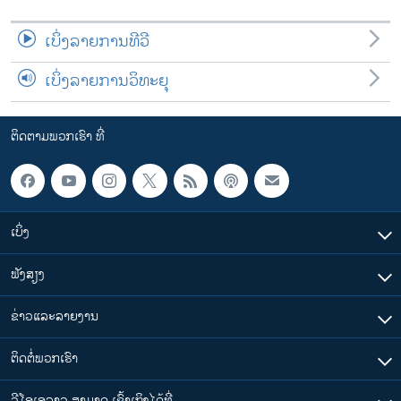
ເບິ່ງລາຍການທີວີ
ເບິ່ງລາຍການວິທະຍຸ
ຕິດຕາມພວກເຮົາ ທີ່
ເບິ່ງ
ຟັງສຽງ
ຂ່າວແລະລາຍງານ
ຕິດຕໍ່ພວກເຮົາ
ວີໂອເອລາວ ສາມາດ ເຂົ້າເຖິງໄດ້ທີ່