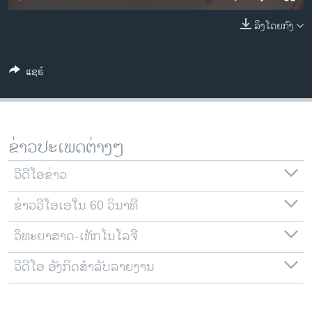
ວິທະຍາສາດ-ເທັກໂນໂລຈີ
ລິງໂດຍກົງ
ທຸລະກິດ
ພາສາອັງກິດ
ແຊຣ໌
ວີດີໂອ
ສຽງ
ລາຍການກະຈາຍສຽງ
ຂ່າວປະເພດຕ່າງໆ
ຕິດຕາມພວກເຮົາ ທີ່
ລາຍງານ
ວີດີໂອຂ່າວ
ຂ່າວວີໂອເອໃນ 60 ວິນາທີ
ພາສາຕ່າງໆ
ວິທະຍາສາດ-ເທັກໂນໂລຈີ
ວີດີໂອ ອັງກິດສຳລັບລາຍງານ