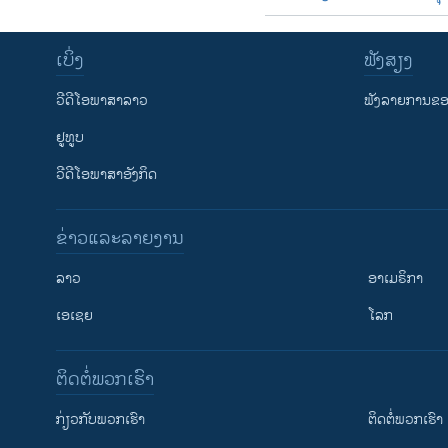
ເບິ່ງ
ຟັງສຽງ
ວີດີໂອພາສາລາວ
ຟັງລາຍການຂອງ
ຢູທູບ
ວີດີໂອພາສາອັງກິດ
ຂ່າວແລະລາຍງານ
ລາວ
ອາເມຣິກາ
ເອເຊຍ
ໂລກ
ຕິດຕໍ່ພວກເຮົາ
ກ່ຽວກັບພວກເຮົາ
ຕິດຕໍ່ພວກເຮົາ