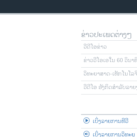
ຂ່າວປະເພດຕ່າງໆ
ວີດີໂອຂ່າວ
ຂ່າວວີໂອເອໃນ 60 ວິນາທ
ວິທະຍາສາດ-ເທັກໂນໂລຈ
ວີດີໂອ ອັງກິດສຳລັບລາ
ເບິ່ງລາຍການທີວີ
ເບິ່ງລາຍການວິທະຍຸ