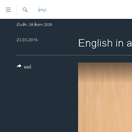
ລິ້ງ
ຂ່າວ
ສຳຫລັບ
ເຂົ້າ
ຄົ້ນຫາ
ວັນເສົາ, 08 ສິງຫາ 2026
ໂຮມເພຈ
ຫາ
ລາວ
English in 
23,03,2015
ຂ້າມ
ຂ້າມ
ອາເມຣິກາ
ຂ້າມ
ການເລືອກຕັ້ງ ປະທານາທີບໍດີ ສະຫະລັດ
ໄປ
2024
ແຊຣ໌
ຫາ
ຂ່າວ​ຈີນ
ຊອກ
ຄົ້ນ
ໂລກ
ເອເຊຍ
ອິດສະຫຼະພາບດ້ານການຂ່າວ
ຊີວິດຊາວລາວ
ຊຸມຊົນຊາວລາວ