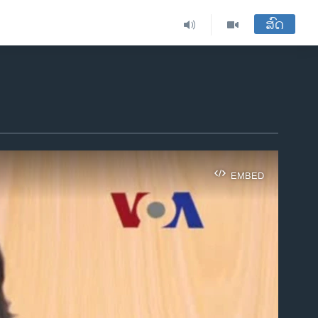
ສົດ
EMBED