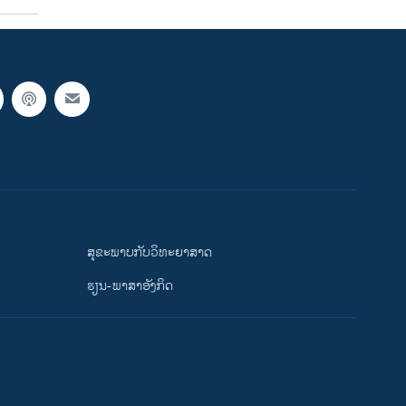
ສຸຂະພາບກັບວິທະຍາສາດ
ຮຽນ-ພາສາອັງກິດ