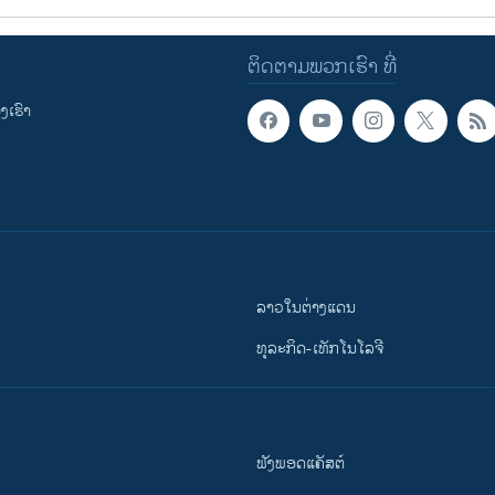
ຕິດຕາມພວກເຮົາ ທີ່
ເຮົາ
ລາວໃນຕ່າງແດນ
ທຸລະກິດ-ເທັກໂນໂລຈີ
ຟັງພອດແຄັສຕ໌