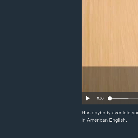
ວິທະຍາສາດ-ເທັກໂນໂລຈີ
ທຸລະກິດ
ພາສາອັງກິດ
ວີດີໂອ
ສຽງ
ລາຍການກະຈາຍສຽງ
ລາຍງານ
0:00
Has anybody ever told you
in American English.