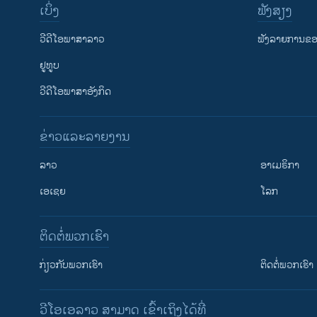
ເບິ່ງ
ຟັງສຽງ
ວີດີໂອພາສາລາວ
ຟັງລາຍການຂອງ
ຢູທູບ
ວີດີໂອພາສາອັງກິດ
ຂ່າວແລະລາຍງານ
ລາວ
ອາເມຣິກາ
ເອເຊຍ
ໂລກ
ຕິດຕໍ່ພວກເຮົາ
ກ່ຽວກັບພວກເຮົາ
ຕິດຕໍ່ພວກເຮົາ
ວີໂອເອລາວ ສາມາດ ເຂົ້າເຖິງໄດ້ທີ່