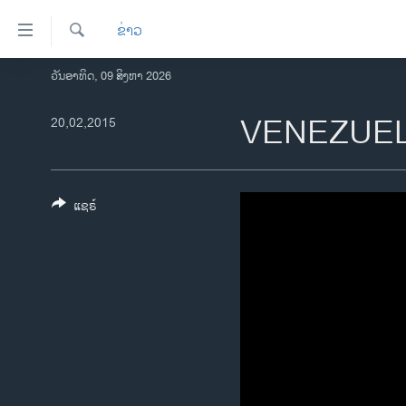
ລິ້ງ
ຂ່າວ
ສຳຫລັບ
ເຂົ້າ
ຄົ້ນຫາ
ວັນອາທິດ, 09 ສິງຫາ 2026
ໂຮມເພຈ
ຫາ
ລາວ
VENEZUE
20,02,2015
ຂ້າມ
ຂ້າມ
ອາເມຣິກາ
ຂ້າມ
ການເລືອກຕັ້ງ ປະທານາທີບໍດີ ສະຫະລັດ
ໄປ
2024
ແຊຣ໌
ຫາ
ຂ່າວ​ຈີນ
ຊອກ
ຄົ້ນ
ໂລກ
ເອເຊຍ
ອິດສະຫຼະພາບດ້ານການຂ່າວ
ຊີວິດຊາວລາວ
ຊຸມຊົນຊາວລາວ