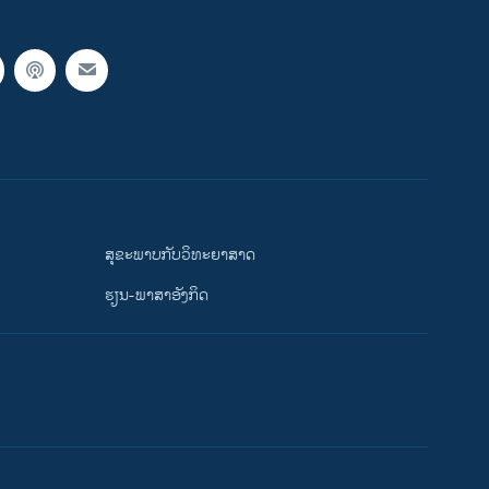
ສຸຂະພາບກັບວິທະຍາສາດ
ຮຽນ-ພາສາອັງກິດ