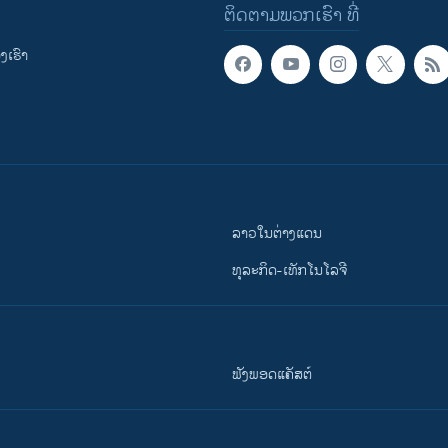
ຕິດຕາມພວກເຮົາ ທີ່
ເຮົາ
ລາວໃນຕ່າງແດນ
ທຸລະກິດ-ເທັກໂນໂລຈີ
ຟັງພອດແຄັສຕ໌