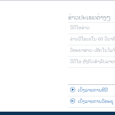
ຂ່າວປະເພດຕ່າງໆ
ວີດີໂອຂ່າວ
ຂ່າວວີໂອເອໃນ 60 ວິນາທ
ວິທະຍາສາດ-ເທັກໂນໂລຈ
ວີດີໂອ ອັງກິດສຳລັບລາ
ເບິ່ງລາຍການທີວີ
ເບິ່ງລາຍການວິທະຍຸ