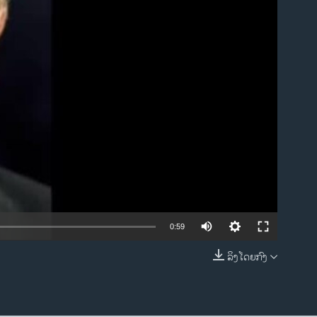
ble
0:59
ລິງໂດຍກົງ
EMBED