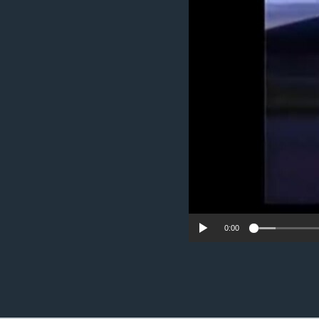
ວິທະຍາສາດ-ເທັກໂນໂລຈີ
ທຸລະກິດ
ພາສາອັງກິດ
ວີດີໂອ
ສຽງ
ລາຍການກະຈາຍສຽງ
ລາຍງານ
0:00