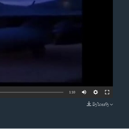
ble
1:10
ລິງໂດຍກົງ
EMBED