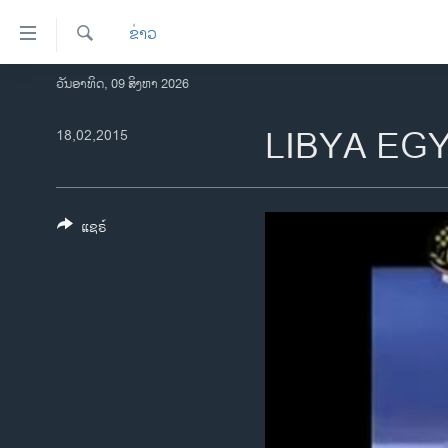
ລິ້ງ
ຂ່າວ
ສຳຫລັບ
ເຂົ້າ
ຄົ້ນຫາ
ວັນອາທິດ, 09 ສິງຫາ 2026
ໂຮມເພຈ
ຫາ
ລາວ
LIBYA EG
18,02,2015
ຂ້າມ
ຂ້າມ
ອາເມຣິກາ
ຂ້າມ
ການເລືອກຕັ້ງ ປະທານາທີບໍດີ ສະຫະລັດ
ໄປ
2024
ແຊຣ໌
ຫາ
ຂ່າວ​ຈີນ
ຊອກ
ຄົ້ນ
ໂລກ
ເອເຊຍ
ອິດສະຫຼະພາບດ້ານການຂ່າວ
ຊີວິດຊາວລາວ
ຊຸມຊົນຊາວລາວ