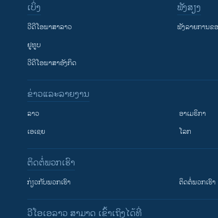
ເບິ່ງ
ຟັງສຽງ
ວີດີໂອພາສາລາວ
ຟັງລາຍການຂອງ
ຢູທູບ
ວີດີໂອພາສາອັງກິດ
ຂ່າວແລະລາຍງານ
ລາວ
ອາເມຣິກາ
ເອເຊຍ
ໂລກ
ຕິດຕໍ່ພວກເຮົາ
ກ່ຽວກັບພວກເຮົາ
ຕິດຕໍ່ພວກເຮົາ
ວີໂອເອລາວ ສາມາດ ເຂົ້າເຖິງໄດ້ທີ່