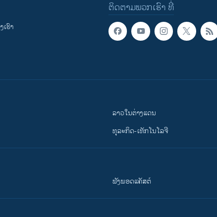
ຕິດຕາມພວກເຮົາ ທີ່
ເຮົາ
ລາວໃນຕ່າງແດນ
ທຸລະກິດ-ເທັກໂນໂລຈີ
ຟັງພອດແຄັສຕ໌