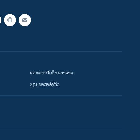
ສຸຂະພາບກັບວິທະຍາສາດ
ຮຽນ-ພາສາອັງກິດ