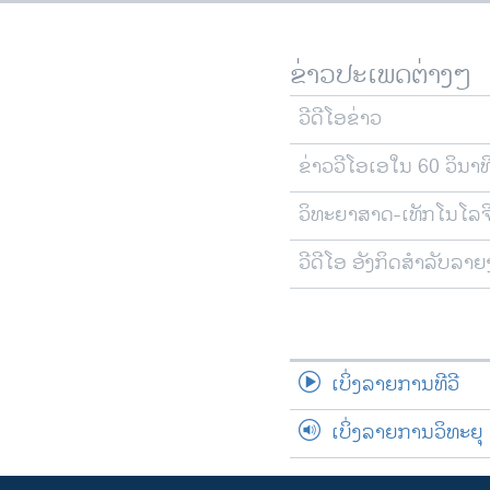
ຂ່າວປະເພດຕ່າງໆ
ວີດີໂອຂ່າວ
ຂ່າວວີໂອເອໃນ 60 ວິນາທ
ວິທະຍາສາດ-ເທັກໂນໂລຈ
ວີດີໂອ ອັງກິດສຳລັບລາ
ເບິ່ງລາຍການທີວີ
ເບິ່ງລາຍການວິທະຍຸ