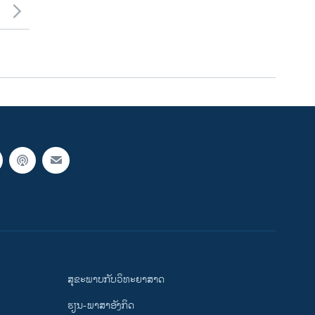
ສຸຂະພາບກັບວິທະຍາສາດ
ຮຽນ-ພາສາອັງກິດ