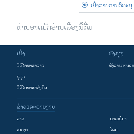
ເບິ່ງລາຍການວິທະຍຸ
ທ່ານອາດມັກອ່ານເລື້ອງນີ້ຕື່ມ
ເບິ່ງ
ຟັງສຽງ
ວີດີໂອພາສາລາວ
ຟັງລາຍການຂອງ
ຢູທູບ
ວີດີໂອພາສາອັງກິດ
ຂ່າວແລະລາຍງານ
ລາວ
ອາເມຣິກາ
ເອເຊຍ
ໂລກ