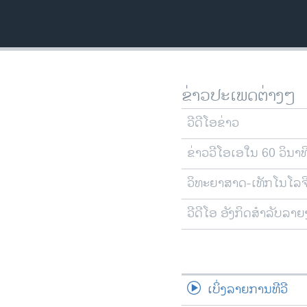
ວິທະຍາສາດ-ເທັກໂນໂລຈີ
ທຸລະກິດ
ພາສາອັງກິດ
ວີດີໂອ
ຂ່າວປະເພດຕ່າງໆ
ສຽງ
ວີດີໂອຂ່າວ
ລາຍການກະຈາຍສຽງ
ຂ່າວວີໂອເອໃນ 60 ວິນາທ
ລາຍງານ
ວິທະຍາສາດ-ເທັກໂນໂລຈ
ວີດີໂອ ອັງກິດສຳລັບລາ
ເບິ່ງລາຍການທີວີ