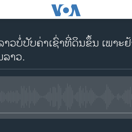
ວບໍ່ປັບຄ່າເຊົ່າທີ່ດິນຂຶ້ນ ເພາະຢ້
ນລາວ.
No media source currently availa