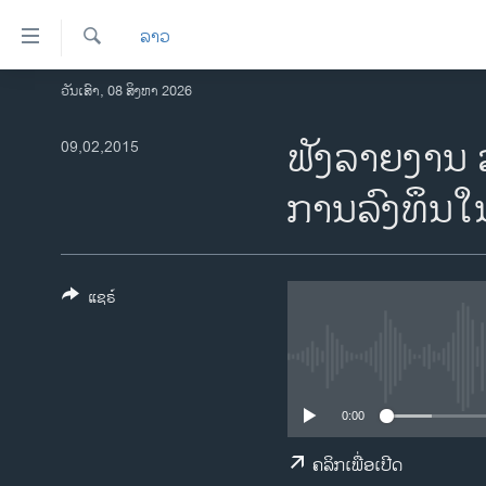
ລິ້ງ
ລາວ
ສຳຫລັບ
ເຂົ້າ
ຄົ້ນຫາ
ວັນເສົາ, 08 ສິງຫາ 2026
ໂຮມເພຈ
ຫາ
ລາວ
ຟັງລາຍງານ ລາ
09,02,2015
ຂ້າມ
ຂ້າມ
ອາເມຣິກາ
ການລົງທຶນໃ
ຂ້າມ
ການເລືອກຕັ້ງ ປະທານາທີບໍດີ ສະຫະລັດ
ໄປ
2024
ຫາ
ຂ່າວ​ຈີນ
ຊອກ
ແຊຣ໌
ຄົ້ນ
ໂລກ
ເອເຊຍ
ອິດສະຫຼະພາບດ້ານການຂ່າວ
0:00
ຊີວິດຊາວລາວ
ຄລິກເພື່ອເປີດ
ຊຸມຊົນຊາວລາວ