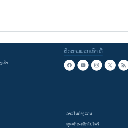
ຕິດຕາມພວກເຮົາ ທີ່
ເຮົາ
ລາວໃນຕ່າງແດນ
ທຸລະກິດ-ເທັກໂນໂລຈີ