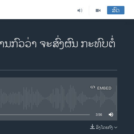
ສົດ
ານກົວວ່າ ຈະສົ່ງຜົນ ກະທົບຕໍ່
EMBED
ble
3:56
ລິງໂດຍກົງ
EMBED