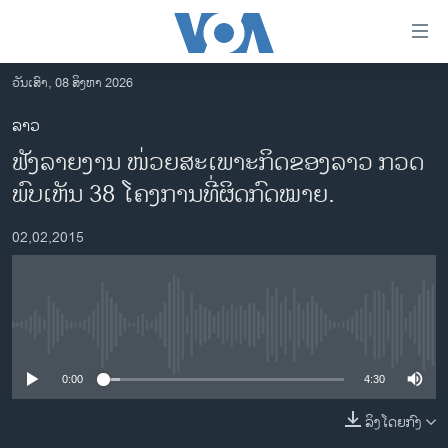
ລິ້ງ
ສຳຫລັບ
ເຂົ້າ
ວັນເສົາ, 08 ສິງຫາ 2026
ຫາ
ໂຮມເພຈ
ລາວ
ຂ້າມ
ລາວ
ຟັງລາຍງານ ໜ່ວຍ​ສະ​ເພາະ​ກິດຂອງລາວ ​ກວດ​
ຂ້າມ
ອາເມຣິກາ
ຂ້າມ
ພົບເຫັນ 38 ໂຄງການທີ່ຜິດກົດໝາຍ.
ໄປ
ການເລືອກຕັ້ງ ປະທານາທີບໍດີ ສະຫະລັດ 2024
ຫາ
02,02,2015
ຂ່າວ​ຈີນ
ຊອກ
ຄົ້ນ
ໂລກ
ເອເຊຍ
No media source currently available
ອິດສະຫຼະພາບດ້ານການຂ່າວ
0:00
4:30
ຊີວິດຊາວລາວ
ລິງໂດຍກົງ
ຊຸມຊົນຊາວລາວ