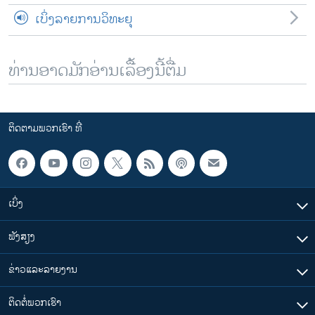
ເບິ່ງລາຍການວິທະຍຸ
ທ່ານອາດມັກອ່ານເລື້ອງນີ້ຕື່ມ
ຕິດຕາມພວກເຮົາ ທີ່
ເບິ່ງ
ຟັງສຽງ
ຂ່າວແລະລາຍງານ
ຕິດຕໍ່ພວກເຮົາ