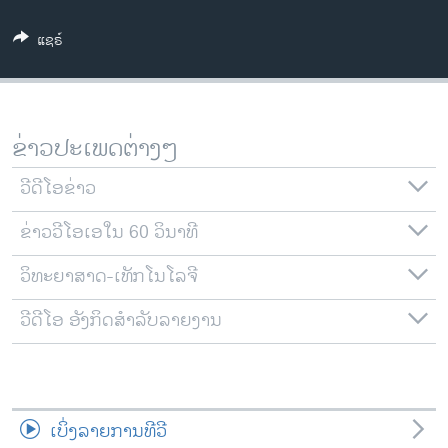
ວິທະຍາສາດ-ເທັກໂນໂລຈີ
ແຊຣ໌
ທຸລະກິດ
ພາສາອັງກິດ
ວີດີໂອ
ຂ່າວປະເພດຕ່າງໆ
ສຽງ
ວີດີໂອຂ່າວ
ລາຍການກະຈາຍສຽງ
ຕິດຕາມພວກເຮົາ ທີ່
ຂ່າວວີໂອເອໃນ 60 ວິນາທີ
ລາຍງານ
ວິທະຍາສາດ-ເທັກໂນໂລຈີ
ພາສາຕ່າງໆ
ວີດີໂອ ອັງກິດສຳລັບລາຍງານ
ເບິ່ງລາຍການທີວີ