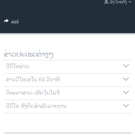
ລິງໂດຍກົງ
ວິທະຍາສາດ-ເທັກໂນໂລຈີ
ທຸລະກິດ
ແຊຣ໌
ພາສາອັງກິດ
ວີດີໂອ
ສຽງ
ຂ່າວປະເພດຕ່າງໆ
ລາຍການກະຈາຍສຽງ
ຕິດຕາມພວກເຮົາ ທີ່
ວີດີໂອຂ່າວ
ລາຍງານ
ຂ່າວວີໂອເອໃນ 60 ວິນາທີ
ວິທະຍາສາດ-ເທັກໂນໂລຈີ
ພາສາຕ່າງໆ
ວີດີໂອ ອັງກິດສຳລັບລາຍງານ