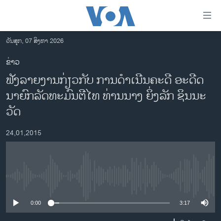
ລິ້ງ
ສຳຫລັບ
ເຂົ້າ
ວັນສຸກ, 07 ສິງຫາ 2026
ຫາ
ໂຮມເພຈ
ຂ່າວ
ຂ້າມ
ລາວ
ຟັງລາຍງານກ່ຽວກັບ ການດຳເນີນຄະດີ ອະດີດ
ຂ້າມ
ອາເມຣິກາ
ຂ້າມ
ນາຍົກລັດທະມົນຕີໄທ ທ່ານນາງ ຍິ່ງລັກ ຊິນນະ
ໄປ
ການເລືອກຕັ້ງ ປະທານາທີບໍດີ ສະຫະລັດ 2024
ວັດ
ຫາ
ຂ່າວ​ຈີນ
ຊອກ
24,01,2015
ຄົ້ນ
ໂລກ
ເອເຊຍ
ອິດສະຫຼະພາບດ້ານການຂ່າວ
No media source currently available
ຊີວິດຊາວລາວ
0:00
3:17
ຊຸມຊົນຊາວລາວ