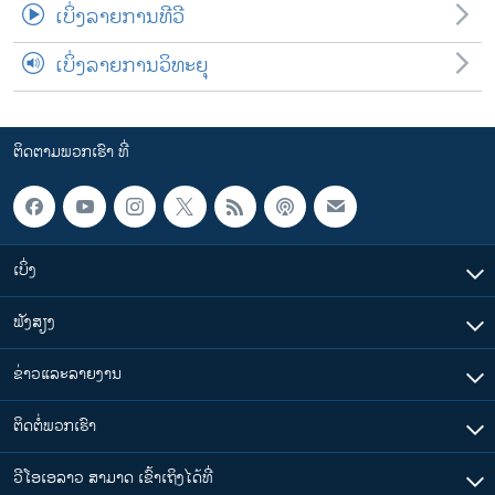
ເບິ່ງລາຍການທີວີ
ເບິ່ງລາຍການວິທະຍຸ
ຕິດຕາມພວກເຮົາ ທີ່
ເບິ່ງ
ຟັງສຽງ
ຂ່າວແລະລາຍງານ
ຕິດຕໍ່ພວກເຮົາ
ວີໂອເອລາວ ສາມາດ ເຂົ້າເຖິງໄດ້ທີ່