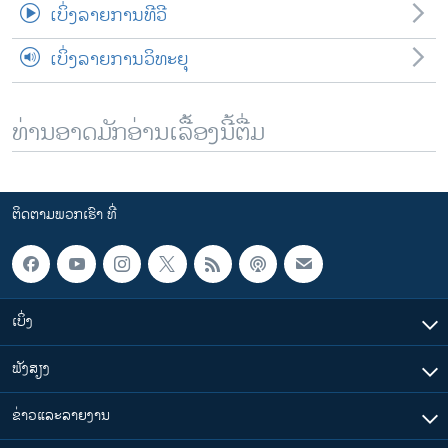
ເບິ່ງລາຍການທີວີ
ເບິ່ງລາຍການວິທະຍຸ
ທ່ານອາດມັກອ່ານເລື້ອງນີ້ຕື່ມ
ຕິດຕາມພວກເຮົາ ທີ່
ເບິ່ງ
ຟັງສຽງ
ຂ່າວແລະລາຍງານ