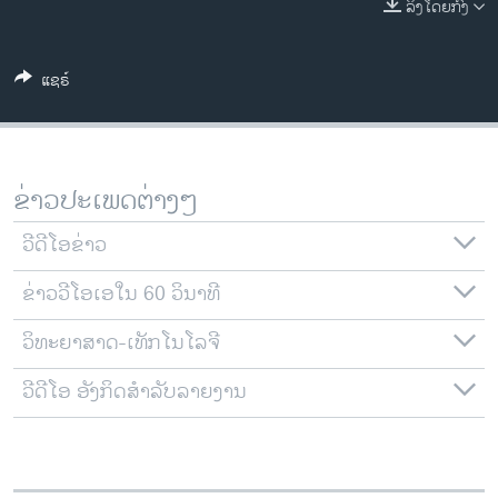
ລິງໂດຍກົງ
ວິທະຍາສາດ-ເທັກໂນໂລຈີ
ທຸລະກິດ
ແຊຣ໌
ພາສາອັງກິດ
ວີດີໂອ
ສຽງ
ຂ່າວປະເພດຕ່າງໆ
ລາຍການກະຈາຍສຽງ
ຕິດຕາມພວກເຮົາ ທີ່
ວີດີໂອຂ່າວ
ລາຍງານ
ຂ່າວວີໂອເອໃນ 60 ວິນາທີ
ວິທະຍາສາດ-ເທັກໂນໂລຈີ
ພາສາຕ່າງໆ
ວີດີໂອ ອັງກິດສຳລັບລາຍງານ