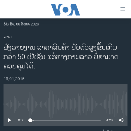
ລິ້ງ
ສຳຫລັບ
ເຂົ້າ
ວັນເສົາ, 08 ສິງຫາ 2026
ຫາ
ໂຮມເພຈ
ລາວ
ຂ້າມ
ລາວ
ຟັງລາຍງານ ​ລາຄາ​ສິນຄ້າ​ ປັບ​ຕົວ​ສູງ​ຂຶ້ນ​ເກີນ​
ຂ້າມ
ອາເມຣິກາ
ຂ້າມ
ກວ່າ 50 ​ເປີ​ເຊັນ ​ແຕ່ທາງ​ການ​ລາວ ​ບໍ່​ສາມາດ​
ໄປ
ການເລືອກຕັ້ງ ປະທານາທີບໍດີ ສະຫະລັດ 2024
ຄວບ​ຄຸມ​ໄດ້.
ຫາ
ຂ່າວ​ຈີນ
ຊອກ
19,01,2015
ຄົ້ນ
ໂລກ
ເອເຊຍ
ອິດສະຫຼະພາບດ້ານການຂ່າວ
No media source currently available
ຊີວິດຊາວລາວ
0:00
4:20
ຊຸມຊົນຊາວລາວ