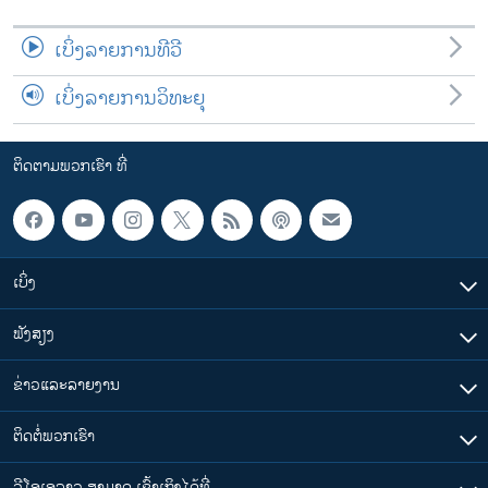
ເບິ່ງລາຍການທີວີ
ເບິ່ງລາຍການວິທະຍຸ
ຕິດຕາມພວກເຮົາ ທີ່
ເບິ່ງ
ຟັງສຽງ
ຂ່າວແລະລາຍງານ
ຕິດຕໍ່ພວກເຮົາ
ວີໂອເອລາວ ສາມາດ ເຂົ້າເຖິງໄດ້ທີ່