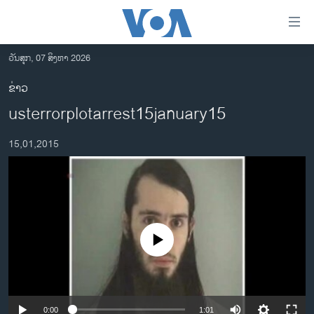
ລິ້ງ
ສຳຫລັບ
ເຂົ້າ
ວັນສຸກ, 07 ສິງຫາ 2026
ຫາ
ໂຮມເພຈ
ຂ່າວ
ຂ້າມ
ລາວ
usterrorplotarrest15january15
ຂ້າມ
ອາເມຣິກາ
ຂ້າມ
15,01,2015
ໄປ
ການເລືອກຕັ້ງ ປະທານາທີບໍດີ ສະຫະລັດ 2024
ຫາ
ຂ່າວ​ຈີນ
ຊອກ
ຄົ້ນ
ໂລກ
ເອເຊຍ
No media source currently available
ອິດສະຫຼະພາບດ້ານການຂ່າວ
ຊີວິດຊາວລາວ
ຊຸມຊົນຊາວລາວ
0:00
1:01