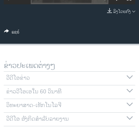
ວິທະຍາສາດ-ເທັກໂນໂລຈີ
ລິງໂດຍກົງ
ທຸລະກິດ
ພາສາອັງກິດ
ແຊຣ໌
ວີດີໂອ
ສຽງ
ລາຍການກະຈາຍສຽງ
ຂ່າວປະເພດຕ່າງໆ
ຕິດຕາມພວກເຮົາ ທີ່
ລາຍງານ
ວີດີໂອຂ່າວ
ຂ່າວວີໂອເອໃນ 60 ວິນາທີ
ພາສາຕ່າງໆ
ວິທະຍາສາດ-ເທັກໂນໂລຈີ
ວີດີໂອ ອັງກິດສຳລັບລາຍງານ