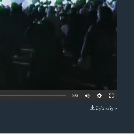
ble
0:58
ລິງໂດຍກົງ
EMBED