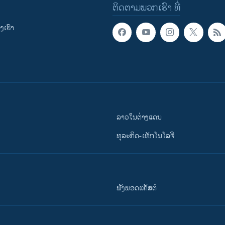
ຕິດຕາມພວກເຮົາ ທີ່
ເຮົາ
ລາວໃນຕ່າງແດນ
ທຸລະກິດ-ເທັກໂນໂລຈີ
ຟັງພອດແຄັສຕ໌