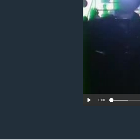
ວິທະຍາສາດ-ເທັກໂນໂລຈີ
ທຸລະກິດ
ພາສາອັງກິດ
ວີດີໂອ
ສຽງ
ລາຍການກະຈາຍສຽງ
ລາຍງານ
0:00