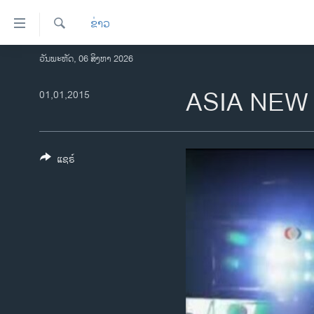
ລິ້ງ
ຂ່າວ
ສຳຫລັບ
ເຂົ້າ
ຄົ້ນຫາ
ວັນພະຫັດ, 06 ສິງຫາ 2026
ໂຮມເພຈ
ຫາ
ລາວ
ASIA NEW
01,01,2015
ຂ້າມ
ຂ້າມ
ອາເມຣິກາ
ຂ້າມ
ການເລືອກຕັ້ງ ປະທານາທີບໍດີ ສະຫະລັດ
ໄປ
2024
ແຊຣ໌
ຫາ
ຂ່າວ​ຈີນ
ຊອກ
ຄົ້ນ
ໂລກ
ເອເຊຍ
ອິດສະຫຼະພາບດ້ານການຂ່າວ
ຊີວິດຊາວລາວ
ຊຸມຊົນຊາວລາວ