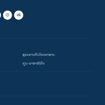
ສຸຂະພາບກັບວິທະຍາສາດ
ຮຽນ-ພາສາອັງກິດ