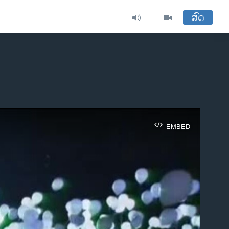
ສົດ
EMBED