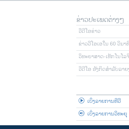
ຂ່າວປະເພດຕ່າງໆ
ວີດີໂອຂ່າວ
ຂ່າວວີໂອເອໃນ 60 ວິນາທ
ວິທະຍາສາດ-ເທັກໂນໂລຈ
ວີດີໂອ ອັງກິດສຳລັບລາ
ເບິ່ງລາຍການທີວີ
ເບິ່ງລາຍການວິທະຍຸ