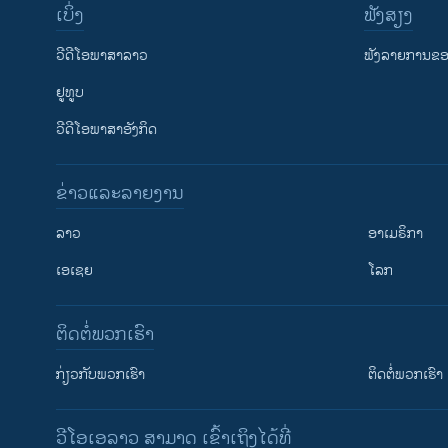
ເບິ່ງ
ຟັງສຽງ
ວີດີໂອພາສາລາວ
ຟັງລາຍການຂອງ
ຢູທູບ
ວີດີໂອພາສາອັງກິດ
ຂ່າວແລະລາຍງານ
ລາວ
ອາເມຣິກາ
ເອເຊຍ
ໂລກ
ຕິດຕໍ່ພວກເຮົາ
ກ່ຽວກັບພວກເຮົາ
ຕິດຕໍ່ພວກເຮົາ
ວີໂອເອລາວ ສາມາດ ເຂົ້າເຖິງໄດ້ທີ່