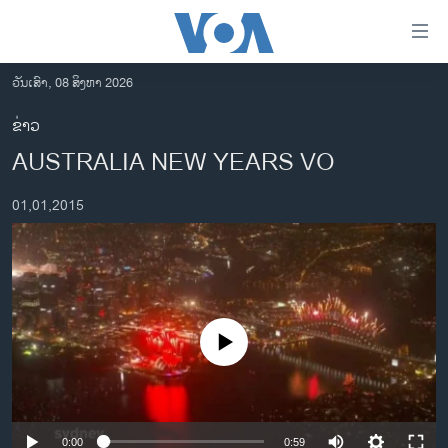
ລິ້ງ
ສຳຫລັບ
ເຂົ້າ
ວັນເສົາ, 08 ສິງຫາ 2026
ຫາ
ໂຮມເພຈ
ຂ່າວ
ຂ້າມ
ລາວ
AUSTRALIA NEW YEARS VO
ຂ້າມ
ອາເມຣິກາ
ຂ້າມ
01,01,2015
ໄປ
ການເລືອກຕັ້ງ ປະທານາທີບໍດີ ສະຫະລັດ 2024
ຫາ
ຂ່າວ​ຈີນ
ຊອກ
ຄົ້ນ
ໂລກ
ເອເຊຍ
No media source currently available
ອິດສະຫຼະພາບດ້ານການຂ່າວ
ຊີວິດຊາວລາວ
ຊຸມຊົນຊາວລາວ
0:00
0:59