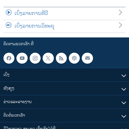
ເບິ່ງລາຍການທີວີ
ເບິ່ງລາຍການວິທະຍຸ
ຕິດຕາມພວກເຮົາ ທີ່
ເບິ່ງ
ຟັງສຽງ
ຂ່າວແລະລາຍງານ
ຕິດຕໍ່ພວກເຮົາ
ວີໂອເອລາວ ສາມາດ ເຂົ້າເຖິງໄດ້ທີ່