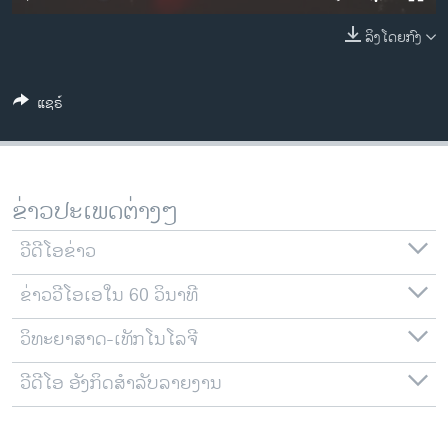
ວິທະຍາສາດ-ເທັກໂນໂລຈີ
ລິງໂດຍກົງ
ທຸລະກິດ
ພາສາອັງກິດ
ແຊຣ໌
ວີດີໂອ
ສຽງ
ລາຍການກະຈາຍສຽງ
ຂ່າວປະເພດຕ່າງໆ
ຕິດຕາມພວກເຮົາ ທີ່
ລາຍງານ
ວີດີໂອຂ່າວ
ຂ່າວວີໂອເອໃນ 60 ວິນາທີ
ພາສາຕ່າງໆ
ວິທະຍາສາດ-ເທັກໂນໂລຈີ
ວີດີໂອ ອັງກິດສຳລັບລາຍງານ