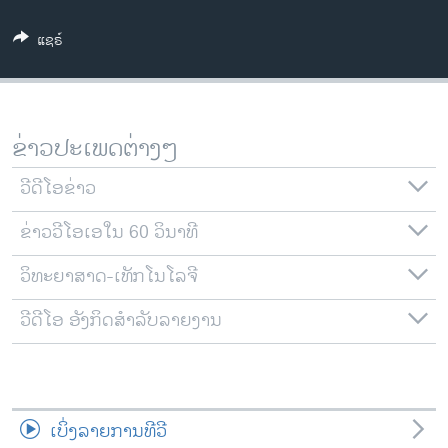
ວິທະຍາສາດ-ເທັກໂນໂລຈີ
ແຊຣ໌
ທຸລະກິດ
ພາສາອັງກິດ
ວີດີໂອ
ຂ່າວປະເພດຕ່າງໆ
ສຽງ
ວີດີໂອຂ່າວ
ລາຍການກະຈາຍສຽງ
ຕິດຕາມພວກເຮົາ ທີ່
ຂ່າວວີໂອເອໃນ 60 ວິນາທີ
ລາຍງານ
ວິທະຍາສາດ-ເທັກໂນໂລຈີ
ພາສາຕ່າງໆ
ວີດີໂອ ອັງກິດສຳລັບລາຍງານ
ເບິ່ງລາຍການທີວີ