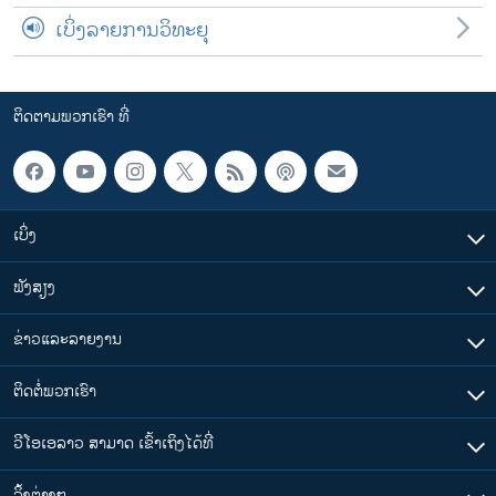
ເບິ່ງລາຍການວິທະຍຸ
ຕິດຕາມພວກເຮົາ ທີ່
ເບິ່ງ
ຟັງສຽງ
ຂ່າວແລະລາຍງານ
ຕິດຕໍ່ພວກເຮົາ
ວີໂອເອລາວ ສາມາດ ເຂົ້າເຖິງໄດ້ທີ່
​ລິ້ງ​ຕ່າງໆ