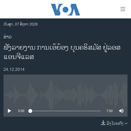
ລິ້ງ
ສຳຫລັບ
ເຂົ້າ
ວັນສຸກ, 07 ສິງຫາ 2026
ຫາ
ໂຮມເພຈ
ຂ່າວ
ຂ້າມ
ລາວ
ຟັງລາຍງານ ການເອ້ຍ້ອງ ບຸນຄຣິສມັສ ຢູ່ລອສ
ຂ້າມ
ອາເມຣິກາ
ຂ້າມ
ແອນຈີແລສ
ໄປ
ການເລືອກຕັ້ງ ປະທານາທີບໍດີ ສະຫະລັດ 2024
ຫາ
24,12,2014
ຂ່າວ​ຈີນ
ຊອກ
ຄົ້ນ
ໂລກ
ເອເຊຍ
No media source currently available
ອິດສະຫຼະພາບດ້ານການຂ່າວ
0:00
7:50
ຊີວິດຊາວລາວ
ລິງໂດຍກົງ
ຊຸມຊົນຊາວລາວ